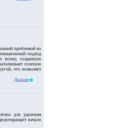
уальной проблемой во
новационный подход
ю волну, созданную
 выталкивает соленую
ругой, что позволяет
Дальше
лезна для удаления
редотвращает начало