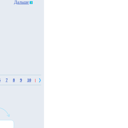
Дальше
6
7
8
9
10
|