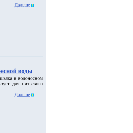
Дальше
ресной воды
шьяка в водоносном
зует для питьевого
Дальше