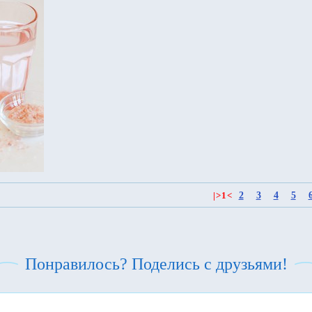
2
3
4
5
|
>
1
<
Понравилось? Поделись с друзьями!