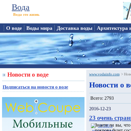
Вода
Вода это жизнь
О воде
Воды мира
Доставка воды
Архитектура 
Новости о воде
www.vodainfo.com
>
Нов
Новости о в
Подписаться на новости о воде
Всего: 2793
2016-12-23
23 очень стран
Знаете ли вы, чт
покрова будет сос