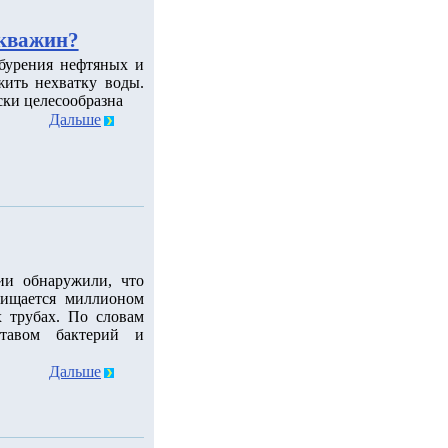
скважин?
 бурения нефтяных и
ить нехватку воды.
ски целесообразна
Дальше
ии обнаружили, что
чищается миллионом
 трубах. По словам
ставом бактерий и
Дальше