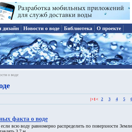
и дизайн
Новости о воде
Библиотека
О проекте
ости о воде
оде
2
3
4
5
|
>
1
<
ных факта о воде
о если всю воду равномерно распределить по поверхности Земли
тавлять 3.7 м.