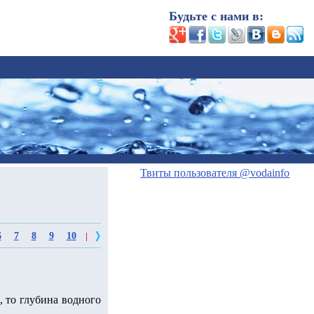
Будьте с нами в:
Твиты пользователя @vodainfo
6
7
8
9
10
|
, то глубина водного