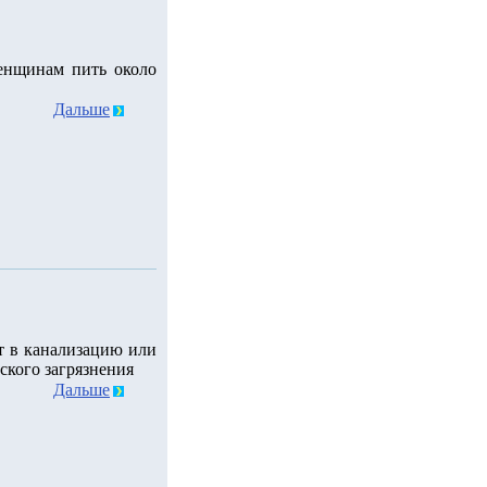
енщинам пить около
Дальше
т в канализацию или
ского загрязнения
Дальше