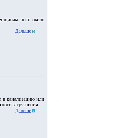
енщинам пить около
Дальше
т в канализацию или
ского загрязнения
Дальше