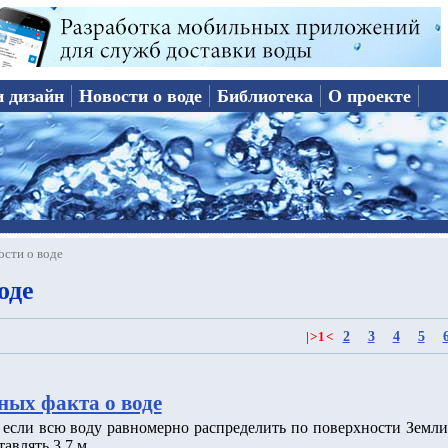
и дизайн
Новости о воде
Библиотека
О проекте
ости о воде
оде
2
3
4
5
|
>
1
<
ных факта о воде
о если всю воду равномерно распределить по поверхности Земли
тавлять 3.7 м.