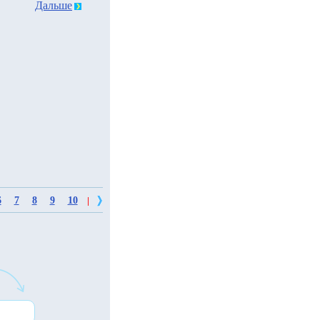
Дальше
6
7
8
9
10
|