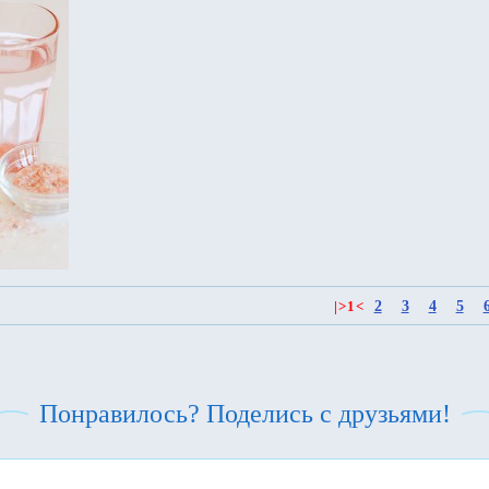
2
3
4
5
|
>
1
<
Понравилось? Поделись с друзьями!