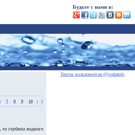
Будьте с нами в:
Твиты пользователя @vodainfo
6
7
8
9
10
|
, то глубина водного