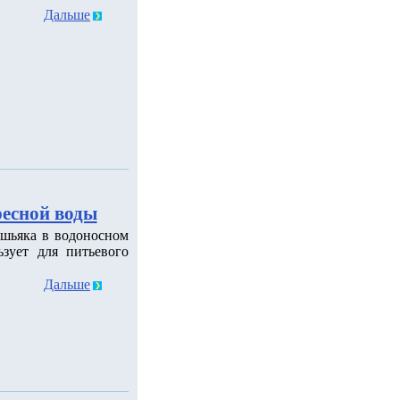
Дальше
ресной воды
шьяка в водоносном
зует для питьевого
Дальше