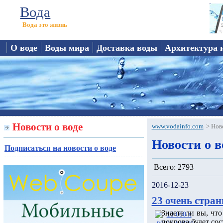
Вода
Вода это жизнь
О воде
Воды мира
Доставка воды
Архитектура 
Новости о воде
www.vodainfo.com
>
Нов
Новости о в
Подписаться на новости о воде
Всего: 2793
2016-12-23
23 очень стран
Знаете ли вы, чт
покрова будет сос