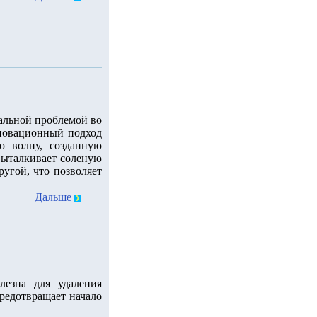
уальной проблемой во
новационный подход
ю волну, созданную
 выталкивает соленую
ругой, что позволяет
Дальше
лезна для удаления
редотвращает начало