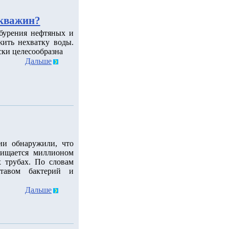
скважин?
 бурения нефтяных и
ить нехватку воды.
ски целесообразна
Дальше
ии обнаружили, что
чищается миллионом
 трубах. По словам
ставом бактерий и
Дальше