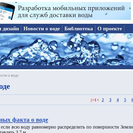
и дизайн
Новости о воде
Библиотека
О проекте
ости о воде
оде
2
3
4
5
|
>
1
<
ных факта о воде
о если всю воду равномерно распределить по поверхности Земли
тавлять 3.7 м.