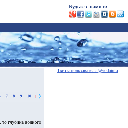
Будьте с нами в:
Твиты пользователя @vodainfo
6
7
8
9
10
|
, то глубина водного