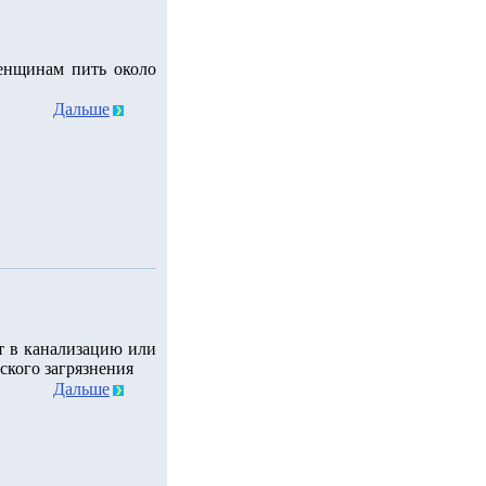
енщинам пить около
Дальше
т в канализацию или
ского загрязнения
Дальше