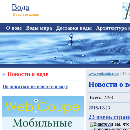
Вода
Вода это жизнь
О воде
Воды мира
Доставка воды
Архитектура 
Новости о воде
www.vodainfo.com
>
Нов
Новости о в
Подписаться на новости о воде
Всего: 2793
2016-12-23
23 очень стран
Знаете ли вы, чт
покрова будет сос