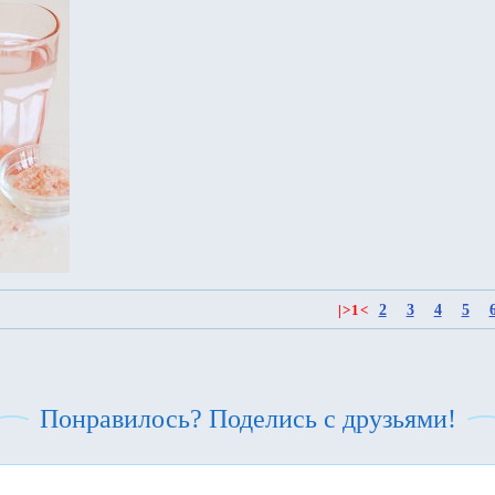
2
3
4
5
|
>
1
<
Понравилось? Поделись с друзьями!