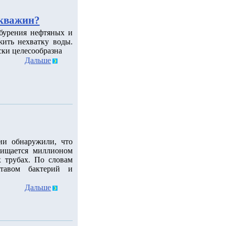
скважин?
 бурения нефтяных и
ить нехватку воды.
ски целесообразна
Дальше
ии обнаружили, что
чищается миллионом
 трубах. По словам
ставом бактерий и
Дальше