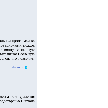
уальной проблемой во
новационный подход
ю волну, созданную
 выталкивает соленую
ругой, что позволяет
Дальше
лезна для удаления
редотвращает начало