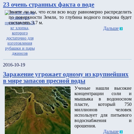
23 очень странных факта о воде
Знаете ли вы, что если всю воду равномерно распределить
по поверхности Земли, то глубина водного покрова будет
составлять 3.7 м.
Дальше
2016-10-19
Заражение угрожает одному из крупнейших
в мире запасов пресной воды
Ученые нашли высокие
концентрации соли и
мышьяка в водоносном
пласте, который 750
миллионов человек
использует для питьевого
водоснабжения и
орошения.
Дальше