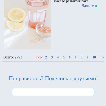
начало развития рака.
Дальше
Всего: 2793
2
3
4
5
6
7
8
9
10
|
>
1
<
|
Понравилось? Поделись с друзьями!