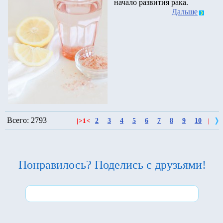
начало развития рака.
Дальше
Всего: 2793
2
3
4
5
6
7
8
9
10
|
>
1
<
|
Понравилось? Поделись с друзьями!