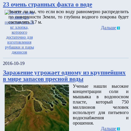
23 очень странных факта о воде
Знаете ли вы, что если всю воду равномерно распределить
по поверхности Земли, то глубина водного покрова будет
составлять 3.7 м.
Дальше
2016-10-19
Заражение угрожает одному из крупнейших
в мире запасов пресной воды
Ученые нашли высокие
концентрации соли и
мышьяка в водоносном
пласте, который 750
миллионов человек
использует для питьевого
водоснабжения и
орошения.
Дальше