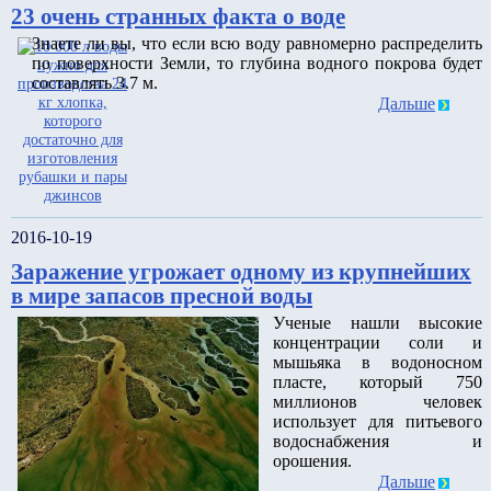
23 очень странных факта о воде
Знаете ли вы, что если всю воду равномерно распределить
по поверхности Земли, то глубина водного покрова будет
составлять 3.7 м.
Дальше
2016-10-19
Заражение угрожает одному из крупнейших
в мире запасов пресной воды
Ученые нашли высокие
концентрации соли и
мышьяка в водоносном
пласте, который 750
миллионов человек
использует для питьевого
водоснабжения и
орошения.
Дальше