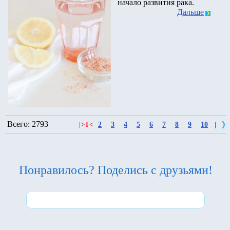
начало развития рака.
Дальше
Всего: 2793
2
3
4
5
6
7
8
9
10
|
>
1
<
|
Понравилось? Поделись с друзьями!