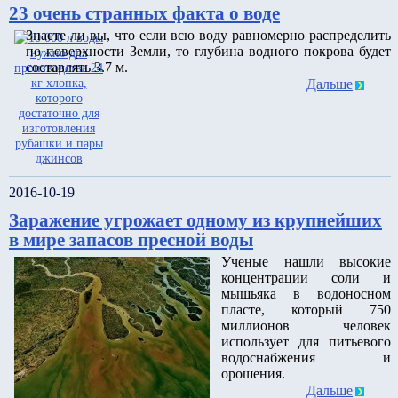
23 очень странных факта о воде
Знаете ли вы, что если всю воду равномерно распределить
по поверхности Земли, то глубина водного покрова будет
составлять 3.7 м.
Дальше
2016-10-19
Заражение угрожает одному из крупнейших
в мире запасов пресной воды
Ученые нашли высокие
концентрации соли и
мышьяка в водоносном
пласте, который 750
миллионов человек
использует для питьевого
водоснабжения и
орошения.
Дальше