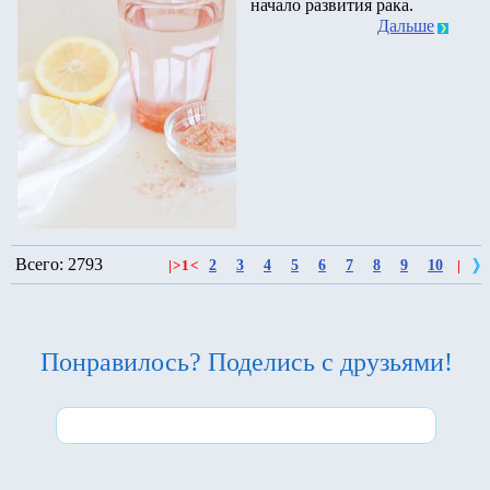
начало развития рака.
Дальше
Всего: 2793
2
3
4
5
6
7
8
9
10
|
>
1
<
|
Понравилось? Поделись с друзьями!