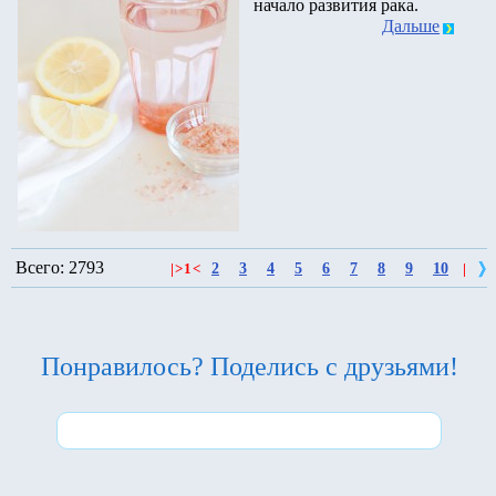
начало развития рака.
Дальше
Всего: 2793
2
3
4
5
6
7
8
9
10
|
>
1
<
|
Понравилось? Поделись с друзьями!