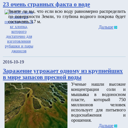
23 очень странных факта о воде
Знаете ли вы, что если всю воду равномерно распределить
по поверхности Земли, то глубина водного покрова будет
составлять 3.7 м.
Дальше
2016-10-19
Заражение угрожает одному из крупнейших
в мире запасов пресной воды
Ученые нашли высокие
концентрации соли и
мышьяка в водоносном
пласте, который 750
миллионов человек
использует для питьевого
водоснабжения и
орошения.
Дальше