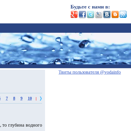
Будьте с нами в:
Твиты пользователя @vodainfo
6
7
8
9
10
|
, то глубина водного