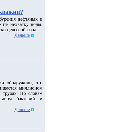
скважин?
 бурения нефтяных и
ить нехватку воды.
ски целесообразна
Дальше
ии обнаружили, что
чищается миллионом
 трубах. По словам
ставом бактерий и
Дальше