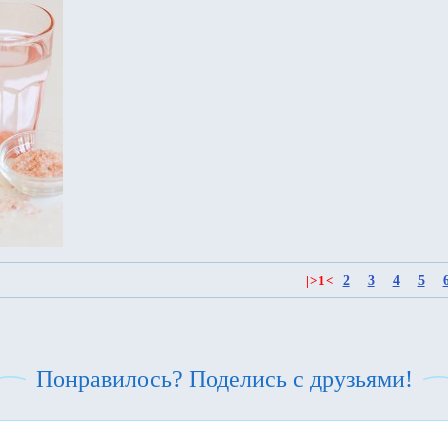
2
3
4
5
|
>
1
<
Понравилось? Поделись с друзьями!