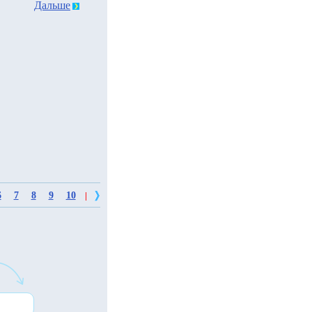
Дальше
6
7
8
9
10
|