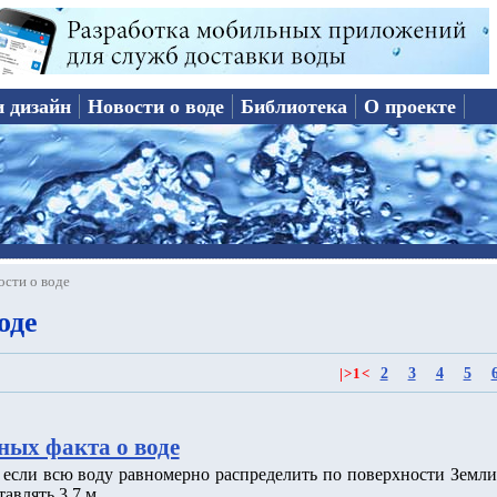
и дизайн
Новости о воде
Библиотека
О проекте
ости о воде
оде
2
3
4
5
|
>
1
<
ных факта о воде
о если всю воду равномерно распределить по поверхности Земли
тавлять 3.7 м.