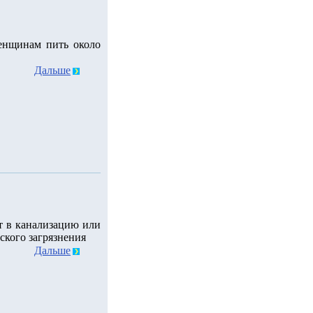
енщинам пить около
Дальше
т в канализацию или
ского загрязнения
Дальше