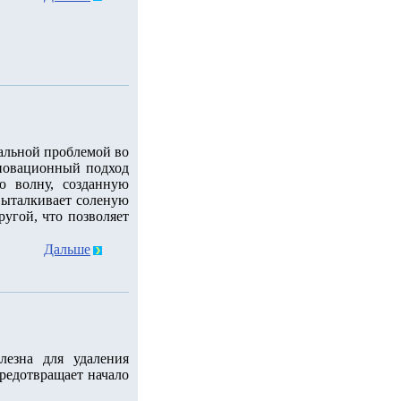
уальной проблемой во
новационный подход
ю волну, созданную
 выталкивает соленую
ругой, что позволяет
Дальше
лезна для удаления
редотвращает начало