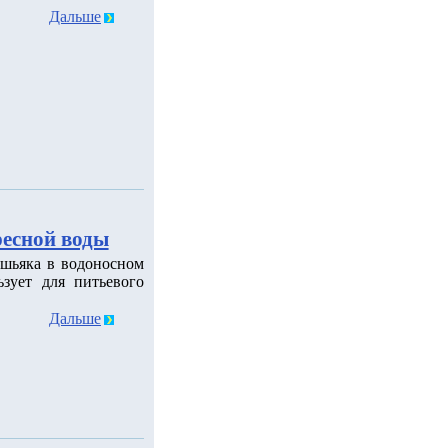
Дальше
ресной воды
шьяка в водоносном
зует для питьевого
Дальше