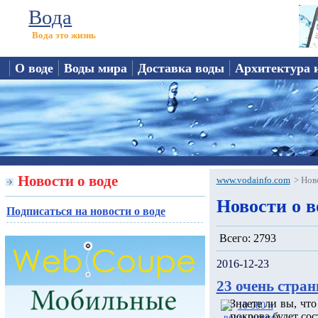
Вода
Вода это жизнь
О воде
Воды мира
Доставка воды
Архитектура 
Новости о воде
www.vodainfo.com
>
Нов
Новости о в
Подписаться на новости о воде
Всего: 2793
2016-12-23
23 очень стран
Знаете ли вы, чт
покрова будет сос