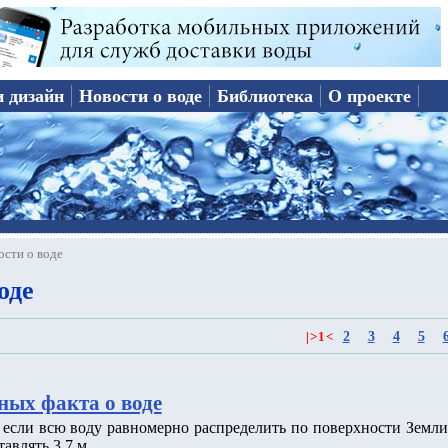
и дизайн
Новости о воде
Библиотека
О проекте
ости о воде
оде
2
3
4
5
|
>
1
<
ных факта о воде
о если всю воду равномерно распределить по поверхности Земли
тавлять 3.7 м.