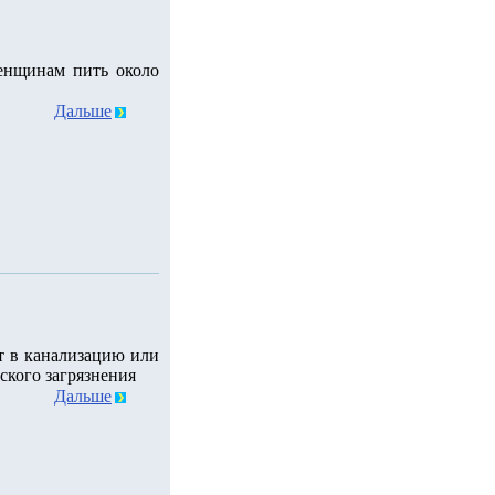
енщинам пить около
Дальше
т в канализацию или
ского загрязнения
Дальше