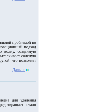
уальной проблемой во
новационный подход
ю волну, созданную
 выталкивает соленую
ругой, что позволяет
Дальше
лезна для удаления
редотвращает начало