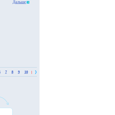
Дальше
6
7
8
9
10
|