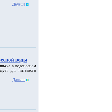
Дальше
ресной воды
шьяка в водоносном
зует для питьевого
Дальше