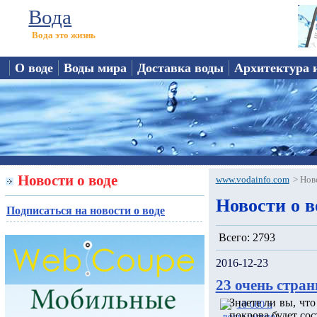
Вода
Вода это жизнь
О воде
Воды мира
Доставка воды
Архитектура 
Новости о воде
www.vodainfo.com
>
Нов
Новости о в
Подписаться на новости о воде
Всего: 2793
2016-12-23
23 очень стран
Знаете ли вы, чт
покрова будет сос