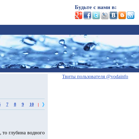
Будьте с нами в:
Твиты пользователя @vodainfo
6
7
8
9
10
|
, то глубина водного