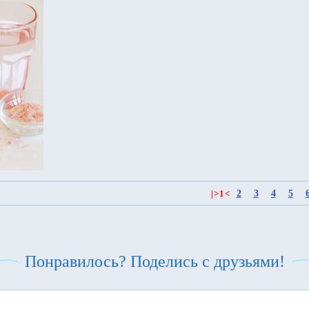
2
3
4
5
|
>
1
<
Понравилось? Поделись с друзьями!