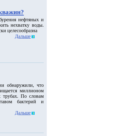
скважин?
 бурения нефтяных и
ить нехватку воды.
ски целесообразна
Дальше
ии обнаружили, что
чищается миллионом
 трубах. По словам
ставом бактерий и
Дальше