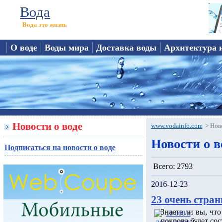
Вода
Вода это жизнь
О воде
Воды мира
Доставка воды
Архитектура 
Новости о воде
www.vodainfo.com
>
Нов
Новости о в
Подписаться на новости о воде
Всего: 2793
2016-12-23
23 очень стран
Знаете ли вы, чт
покрова будет сос