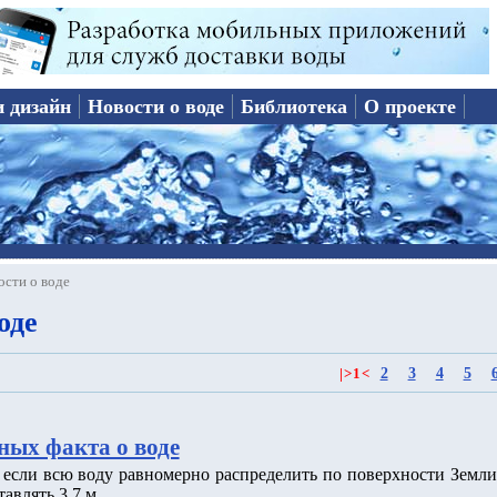
и дизайн
Новости о воде
Библиотека
О проекте
ости о воде
оде
2
3
4
5
|
>
1
<
ных факта о воде
о если всю воду равномерно распределить по поверхности Земли
тавлять 3.7 м.