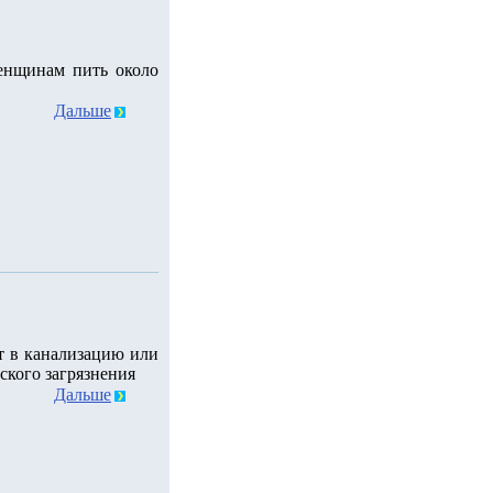
енщинам пить около
Дальше
т в канализацию или
ского загрязнения
Дальше