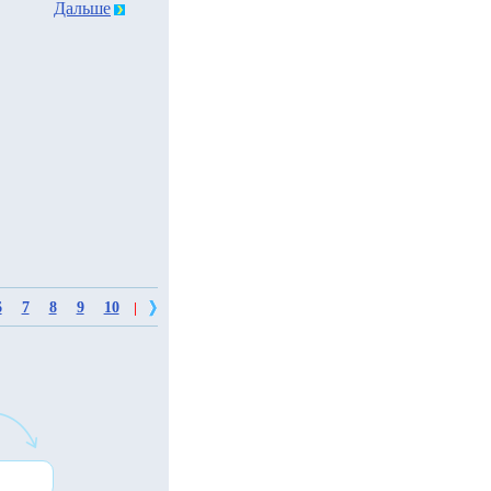
Дальше
6
7
8
9
10
|