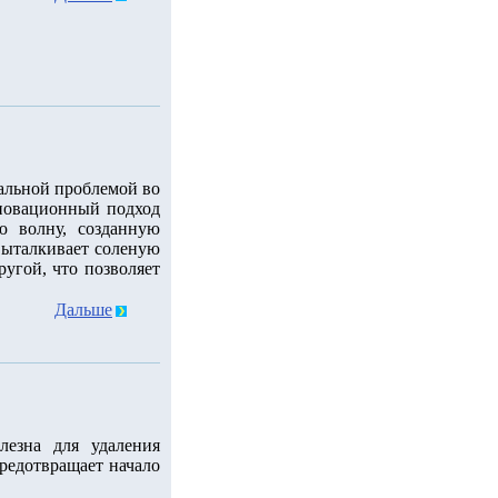
уальной проблемой во
новационный подход
ю волну, созданную
 выталкивает соленую
ругой, что позволяет
Дальше
лезна для удаления
редотвращает начало