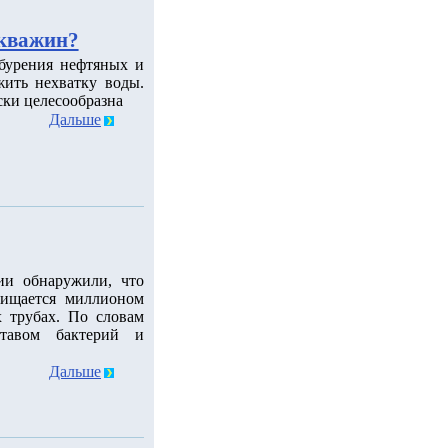
скважин?
 бурения нефтяных и
ить нехватку воды.
ски целесообразна
Дальше
ии обнаружили, что
чищается миллионом
 трубах. По словам
ставом бактерий и
Дальше