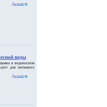
Дальше
ресной воды
шьяка в водоносном
зует для питьевого
Дальше