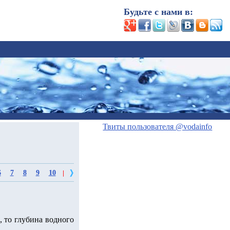
Будьте с нами в:
Твиты пользователя @vodainfo
6
7
8
9
10
|
, то глубина водного