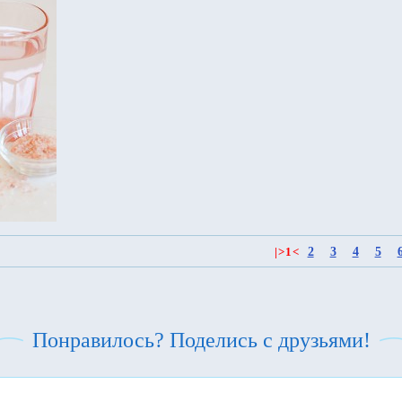
2
3
4
5
|
>
1
<
Понравилось? Поделись с друзьями!