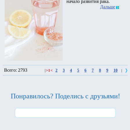
начало развития рака.
Дальше
Всего: 2793
2
3
4
5
6
7
8
9
10
|
>
1
<
|
Понравилось? Поделись с друзьями!