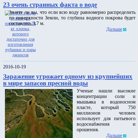
23 очень странных факта о воде
Знаете ли вы, что если всю воду равномерно распределить
по поверхности Земли, то глубина водного покрова будет
составлять 3.7 м.
Дальше
2016-10-19
Заражение угрожает одному из крупнейших
в мире запасов пресной воды
Ученые нашли высокие
концентрации соли и
мышьяка в водоносном
пласте, который 750
миллионов человек
использует для питьевого
водоснабжения и
орошения.
Дальше