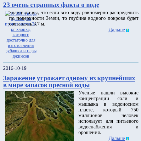
23 очень странных факта о воде
Знаете ли вы, что если всю воду равномерно распределить
по поверхности Земли, то глубина водного покрова будет
составлять 3.7 м.
Дальше
2016-10-19
Заражение угрожает одному из крупнейших
в мире запасов пресной воды
Ученые нашли высокие
концентрации соли и
мышьяка в водоносном
пласте, который 750
миллионов человек
использует для питьевого
водоснабжения и
орошения.
Дальше