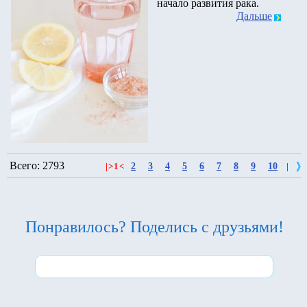
начало развития рака.
Дальше
Всего: 2793
2
3
4
5
6
7
8
9
10
|
>
1
<
|
Понравилось? Поделись с друзьями!