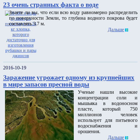
23 очень странных факта о воде
Знаете ли вы, что если всю воду равномерно распределить
по поверхности Земли, то глубина водного покрова будет
составлять 3.7 м.
Дальше
2016-10-19
Заражение угрожает одному из крупнейших
в мире запасов пресной воды
Ученые нашли высокие
концентрации соли и
мышьяка в водоносном
пласте, который 750
миллионов человек
использует для питьевого
водоснабжения и
орошения.
Дальше