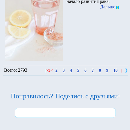
начало развития рака.
Дальше
Всего: 2793
2
3
4
5
6
7
8
9
10
|
>
1
<
|
Понравилось? Поделись с друзьями!