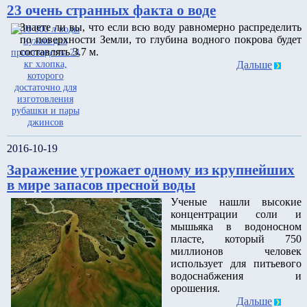
23 очень странных факта о воде
Знаете ли вы, что если всю воду равномерно распределить
по поверхности Земли, то глубина водного покрова будет
составлять 3.7 м.
Дальше
2016-10-19
Заражение угрожает одному из крупнейших
в мире запасов пресной воды
Ученые нашли высокие
концентрации соли и
мышьяка в водоносном
пласте, который 750
миллионов человек
использует для питьевого
водоснабжения и
орошения.
Дальше