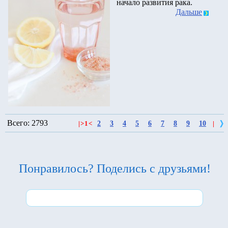
начало развития рака.
Дальше
Всего: 2793
2
3
4
5
6
7
8
9
10
|
>
1
<
|
Понравилось? Поделись с друзьями!