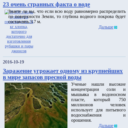
23 очень странных факта о воде
Знаете ли вы, что если всю воду равномерно распределить
по поверхности Земли, то глубина водного покрова будет
составлять 3.7 м.
Дальше
2016-10-19
Заражение угрожает одному из крупнейших
в мире запасов пресной воды
Ученые нашли высокие
концентрации соли и
мышьяка в водоносном
пласте, который 750
миллионов человек
использует для питьевого
водоснабжения и
орошения.
Дальше