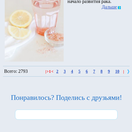
начало развития рака.
Дальше
Всего: 2793
2
3
4
5
6
7
8
9
10
|
>
1
<
|
Понравилось? Поделись с друзьями!