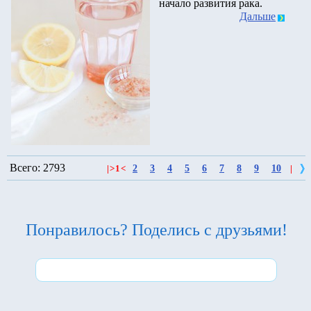
начало развития рака.
Дальше
Всего: 2793
2
3
4
5
6
7
8
9
10
|
>
1
<
|
Понравилось? Поделись с друзьями!