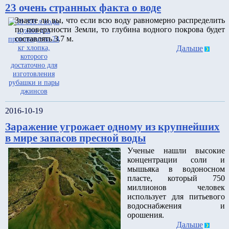
23 очень странных факта о воде
Знаете ли вы, что если всю воду равномерно распределить
по поверхности Земли, то глубина водного покрова будет
составлять 3.7 м.
Дальше
2016-10-19
Заражение угрожает одному из крупнейших
в мире запасов пресной воды
Ученые нашли высокие
концентрации соли и
мышьяка в водоносном
пласте, который 750
миллионов человек
использует для питьевого
водоснабжения и
орошения.
Дальше