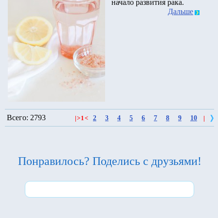
начало развития рака.
Дальше
Всего: 2793
2
3
4
5
6
7
8
9
10
|
>
1
<
|
Понравилось? Поделись с друзьями!