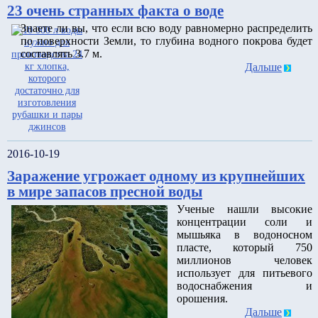
23 очень странных факта о воде
Знаете ли вы, что если всю воду равномерно распределить
по поверхности Земли, то глубина водного покрова будет
составлять 3.7 м.
Дальше
2016-10-19
Заражение угрожает одному из крупнейших
в мире запасов пресной воды
Ученые нашли высокие
концентрации соли и
мышьяка в водоносном
пласте, который 750
миллионов человек
использует для питьевого
водоснабжения и
орошения.
Дальше