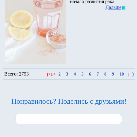
начало развития рака.
Дальше
Всего: 2793
2
3
4
5
6
7
8
9
10
|
>
1
<
|
Понравилось? Поделись с друзьями!