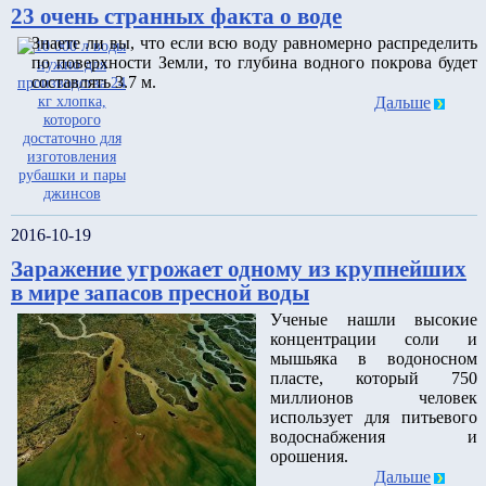
23 очень странных факта о воде
Знаете ли вы, что если всю воду равномерно распределить
по поверхности Земли, то глубина водного покрова будет
составлять 3.7 м.
Дальше
2016-10-19
Заражение угрожает одному из крупнейших
в мире запасов пресной воды
Ученые нашли высокие
концентрации соли и
мышьяка в водоносном
пласте, который 750
миллионов человек
использует для питьевого
водоснабжения и
орошения.
Дальше