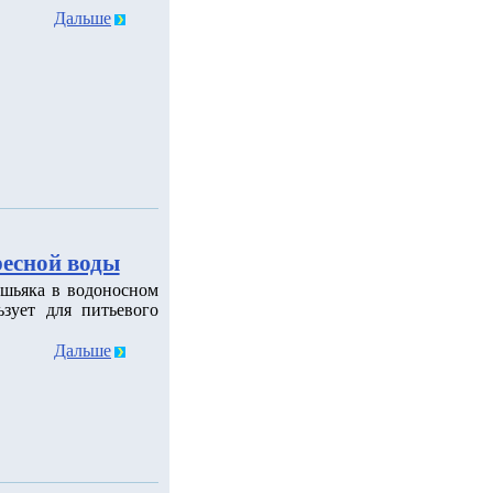
Дальше
ресной воды
шьяка в водоносном
зует для питьевого
Дальше