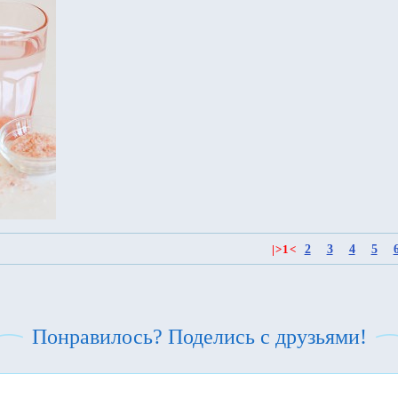
2
3
4
5
|
>
1
<
Понравилось? Поделись с друзьями!