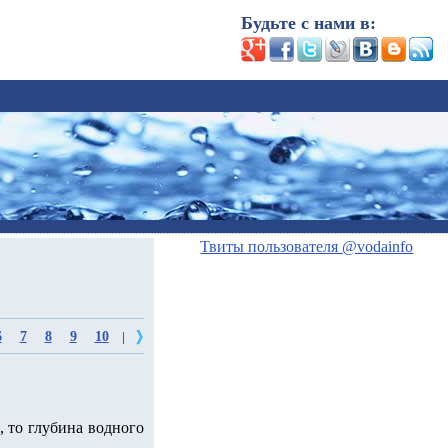
Будьте с нами в:
Твиты пользователя @vodainfo
6
7
8
9
10
|
, то глубина водного