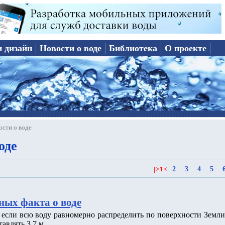
и дизайн
Новости о воде
Библиотека
О проекте
ости о воде
оде
2
3
4
5
|
>
1
<
ных факта о воде
о если всю воду равномерно распределить по поверхности Земли
тавлять 3.7 м.