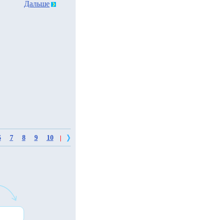
Дальше
6
7
8
9
10
|