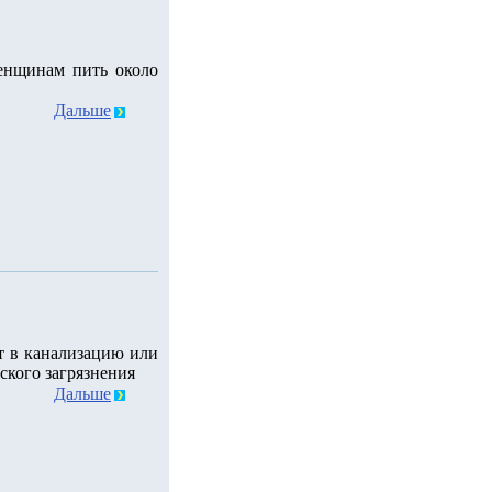
енщинам пить около
Дальше
т в канализацию или
ского загрязнения
Дальше