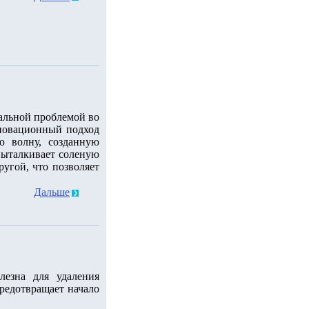
уальной проблемой во
новационный подход
ю волну, созданную
 выталкивает соленую
ругой, что позволяет
Дальше
лезна для удаления
редотвращает начало