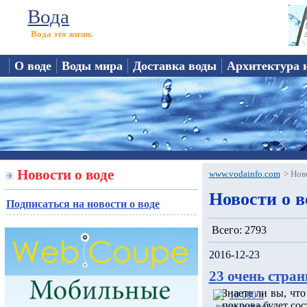
Вода
Вода это жизнь
О воде
Воды мира
Доставка воды
Архитектура 
Новости о воде
www.vodainfo.com
>
Нов
Новости о в
Подписаться на новости о воде
Всего: 2793
2016-12-23
23 очень стран
Знаете ли вы, чт
покрова будет сос