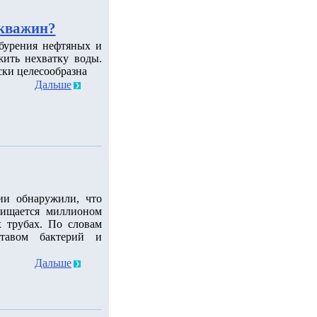
скважин?
 бурения нефтяных и
ить нехватку воды.
ски целесообразна
Дальше
ии обнаружили, что
чищается миллионом
 трубах. По словам
ставом бактерий и
Дальше