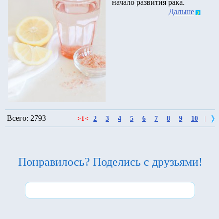
начало развития рака.
Дальше
Всего: 2793
2
3
4
5
6
7
8
9
10
|
>
1
<
|
Понравилось? Поделись с друзьями!