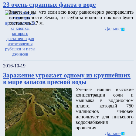
23 очень странных факта о воде
Знаете ли вы, что если всю воду равномерно распределить
по поверхности Земли, то глубина водного покрова будет
составлять 3.7 м.
Дальше
2016-10-19
Заражение угрожает одному из крупнейших
в мире запасов пресной воды
Ученые нашли высокие
концентрации соли и
мышьяка в водоносном
пласте, который 750
миллионов человек
использует для питьевого
водоснабжения и
орошения.
Дальше