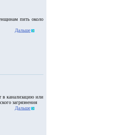
енщинам пить около
Дальше
т в канализацию или
ского загрязнения
Дальше