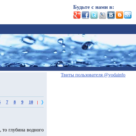
Будьте с нами в:
Твиты пользователя @vodainfo
6
7
8
9
10
|
, то глубина водного