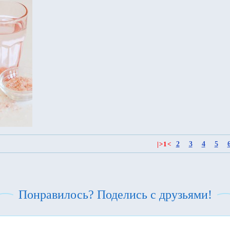
2
3
4
5
|
>
1
<
Понравилось? Поделись с друзьями!