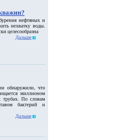
скважин?
 бурения нефтяных и
ить нехватку воды.
ски целесообразна
Дальше
ии обнаружили, что
чищается миллионом
 трубах. По словам
ставом бактерий и
Дальше