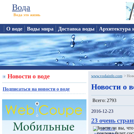
Вода
Вода это жизнь
О воде
Воды мира
Доставка воды
Архитектура 
Новости о воде
www.vodainfo.com
>
Нов
Новости о в
Подписаться на новости о воде
Всего: 2793
2016-12-23
23 очень стран
Знаете ли вы, чт
покрова будет сос