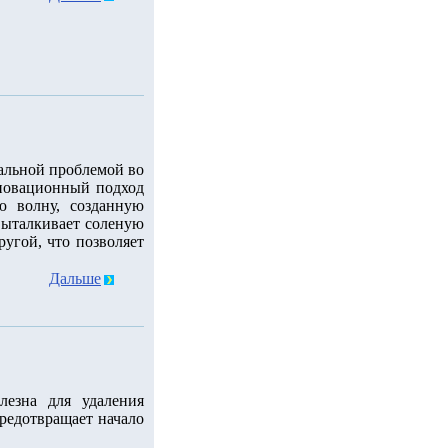
уальной проблемой во
новационный подход
ю волну, созданную
 выталкивает соленую
ругой, что позволяет
Дальше
лезна для удаления
редотвращает начало