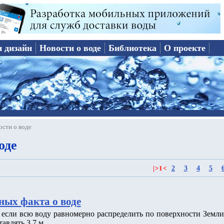
и дизайн
Новости о воде
Библиотека
О проекте
ости о воде
оде
2
3
4
5
|
>
1
<
ных факта о воде
о если всю воду равномерно распределить по поверхности Земли
тавлять 3.7 м.