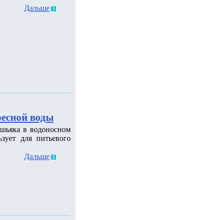
Дальше
ресной воды
шьяка в водоносном
зует для питьевого
Дальше