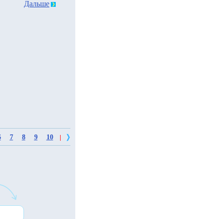
Дальше
6
7
8
9
10
|