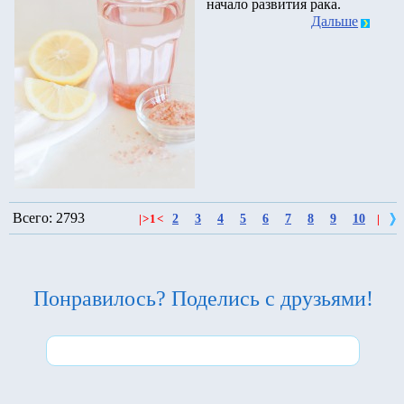
начало развития рака.
Дальше
Всего: 2793
2
3
4
5
6
7
8
9
10
|
>
1
<
|
Понравилось? Поделись с друзьями!