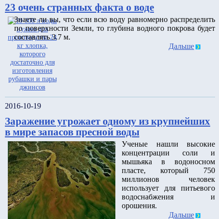
23 очень странных факта о воде
Знаете ли вы, что если всю воду равномерно распределить
по поверхности Земли, то глубина водного покрова будет
составлять 3.7 м.
Дальше
2016-10-19
Заражение угрожает одному из крупнейших
в мире запасов пресной воды
Ученые нашли высокие
концентрации соли и
мышьяка в водоносном
пласте, который 750
миллионов человек
использует для питьевого
водоснабжения и
орошения.
Дальше