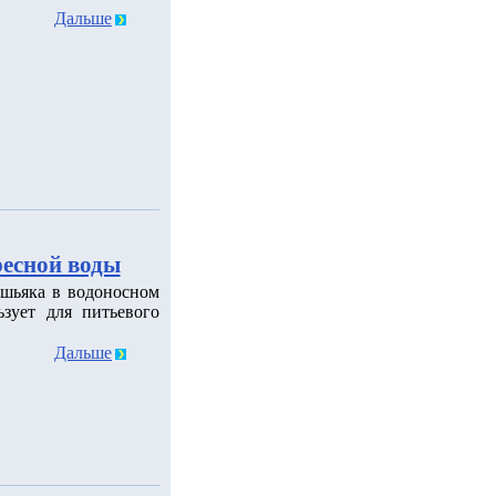
Дальше
ресной воды
шьяка в водоносном
зует для питьевого
Дальше