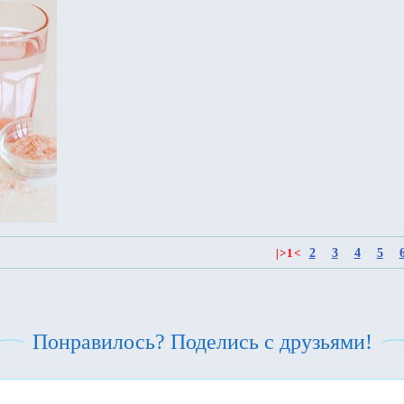
2
3
4
5
|
>
1
<
Понравилось? Поделись с друзьями!