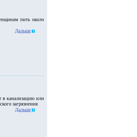
енщинам пить около
Дальше
т в канализацию или
ского загрязнения
Дальше