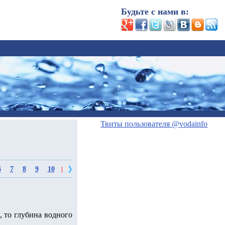
Будьте с нами в:
Твиты пользователя @vodainfo
6
7
8
9
10
|
, то глубина водного