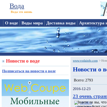
Вода
Вода это жизнь
О воде
Воды мира
Доставка воды
Архитектура 
Новости о воде
www.vodainfo.com
>
Нов
Новости о в
Подписаться на новости о воде
Всего: 2793
2016-12-23
23 очень стран
Знаете ли вы, чт
покрова будет сос