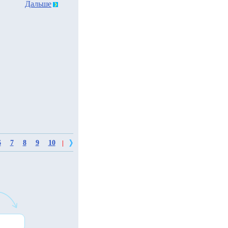
Дальше
6
7
8
9
10
|