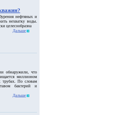
скважин?
 бурения нефтяных и
ить нехватку воды.
ски целесообразна
Дальше
ии обнаружили, что
чищается миллионом
 трубах. По словам
ставом бактерий и
Дальше