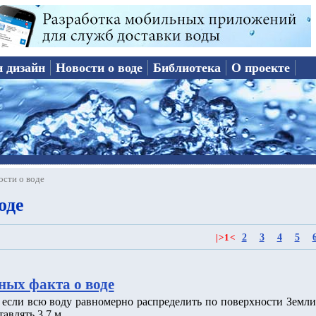
и дизайн
Новости о воде
Библиотека
О проекте
ости о воде
оде
2
3
4
5
|
>
1
<
ных факта о воде
о если всю воду равномерно распределить по поверхности Земли
тавлять 3.7 м.