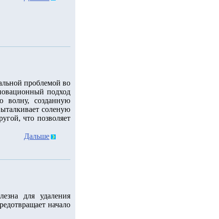
уальной проблемой во
новационный подход
ю волну, созданную
 выталкивает соленую
ругой, что позволяет
Дальше
лезна для удаления
редотвращает начало