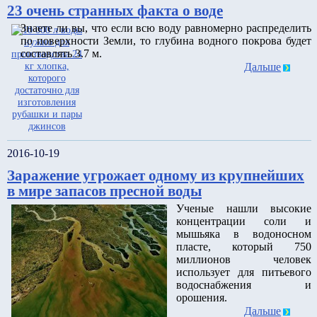
23 очень странных факта о воде
Знаете ли вы, что если всю воду равномерно распределить
по поверхности Земли, то глубина водного покрова будет
составлять 3.7 м.
Дальше
2016-10-19
Заражение угрожает одному из крупнейших
в мире запасов пресной воды
Ученые нашли высокие
концентрации соли и
мышьяка в водоносном
пласте, который 750
миллионов человек
использует для питьевого
водоснабжения и
орошения.
Дальше