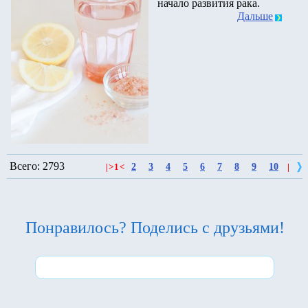
начало развития рака.
Дальше
Всего: 2793
2
3
4
5
6
7
8
9
10
|
>
1
<
|
Понравилось? Поделись с друзьями!