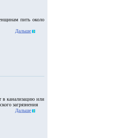
енщинам пить около
Дальше
т в канализацию или
ского загрязнения
Дальше