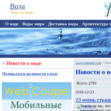
Вода
Вода это жизнь
О воде
Воды мира
Доставка воды
Архитектура 
Новости о воде
www.vodainfo.com
>
Нов
Новости о в
Подписаться на новости о воде
Всего: 2793
2016-12-23
23 очень стран
Знаете ли вы, чт
покрова будет сос