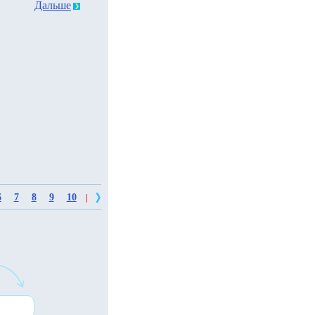
Дальше
6
7
8
9
10
|