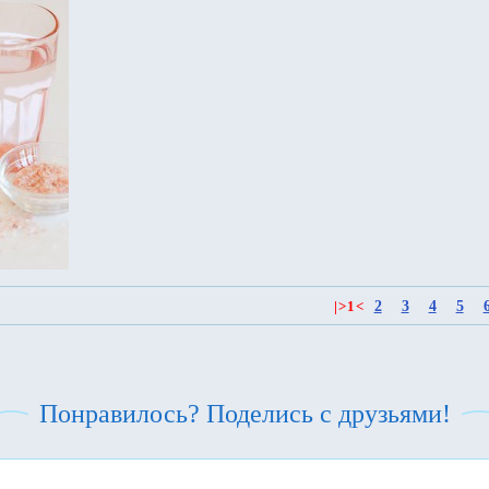
2
3
4
5
|
>
1
<
Понравилось? Поделись с друзьями!