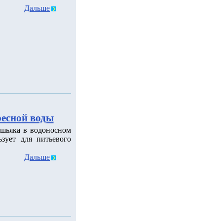
Дальше
ресной воды
шьяка в водоносном
зует для питьевого
Дальше