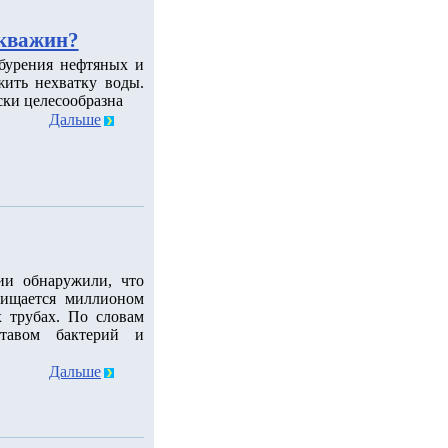
скважин?
 бурения нефтяных и
ить нехватку воды.
ски целесообразна
Дальше
ии обнаружили, что
чищается миллионом
 трубах. По словам
ставом бактерий и
Дальше