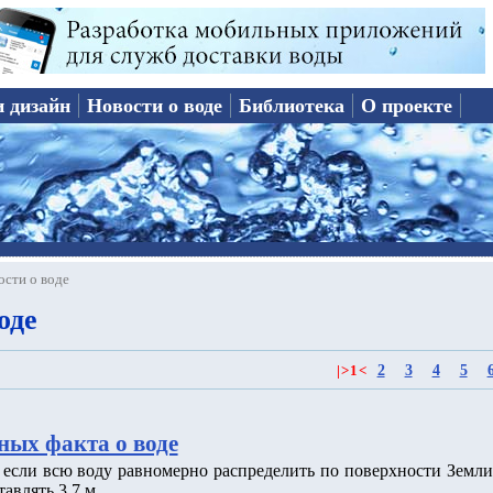
и дизайн
Новости о воде
Библиотека
О проекте
ости о воде
оде
2
3
4
5
|
>
1
<
ных факта о воде
о если всю воду равномерно распределить по поверхности Земли
тавлять 3.7 м.