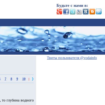
Будьте с нами в:
Твиты пользователя @vodainfo
6
7
8
9
10
|
, то глубина водного