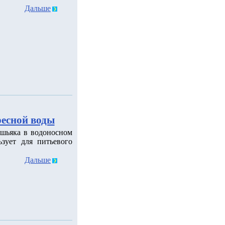
Дальше
ресной воды
шьяка в водоносном
зует для питьевого
Дальше