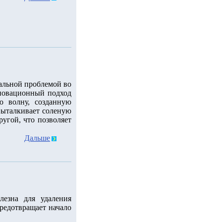
уальной проблемой во
новационный подход
ю волну, созданную
 выталкивает соленую
ругой, что позволяет
Дальше
лезна для удаления
редотвращает начало