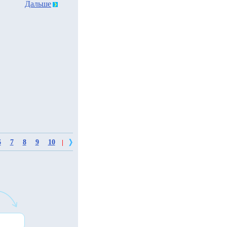
Дальше
6
7
8
9
10
|