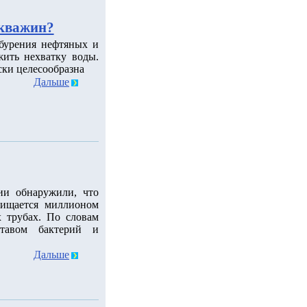
скважин?
 бурения нефтяных и
ить нехватку воды.
ски целесообразна
Дальше
ии обнаружили, что
чищается миллионом
 трубах. По словам
ставом бактерий и
Дальше