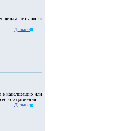
енщинам пить около
Дальше
т в канализацию или
ского загрязнения
Дальше