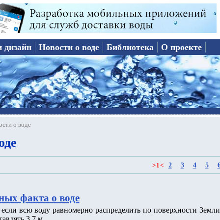
и дизайн
Новости о воде
Библиотека
О проекте
ости о воде
оде
2
3
4
5
|
>
1
<
ных факта о воде
о если всю воду равномерно распределить по поверхности Земли
тавлять 3.7 м.