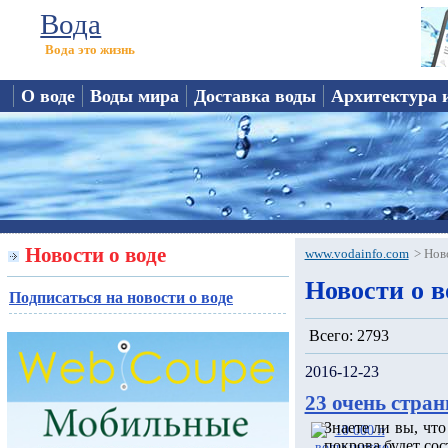
Вода
Вода это жизнь
О воде
Воды мира
Доставка воды
Архитектура 
Новости о воде
www.vodainfo.com
>
Нов
Новости о в
Подписаться на новости о воде
Всего: 2793
2016-12-23
23 очень стран
Знаете ли вы, чт
покрова будет сос