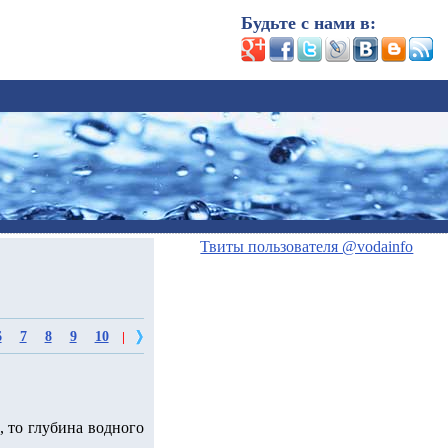
Будьте с нами в:
Твиты пользователя @vodainfo
6
7
8
9
10
|
, то глубина водного