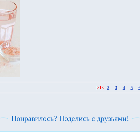
2
3
4
5
|
>
1
<
Понравилось? Поделись с друзьями!