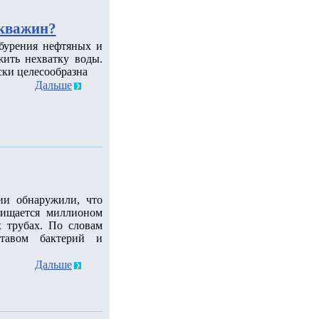
скважин?
 бурения нефтяных и
ить нехватку воды.
ски целесообразна
Дальше
ии обнаружили, что
чищается миллионом
 трубах. По словам
ставом бактерий и
Дальше