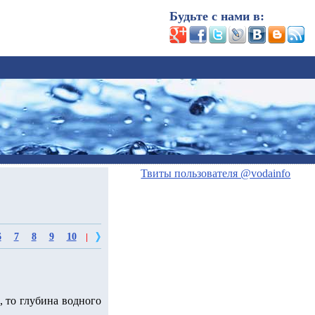
Будьте с нами в:
Твиты пользователя @vodainfo
6
7
8
9
10
|
, то глубина водного