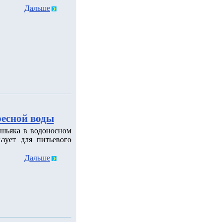
Дальше
ресной воды
шьяка в водоносном
зует для питьевого
Дальше