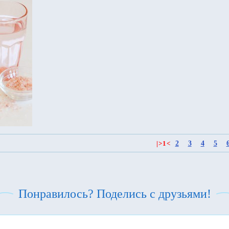
2
3
4
5
|
>
1
<
Понравилось? Поделись с друзьями!