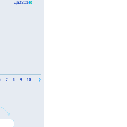
Дальше
6
7
8
9
10
|