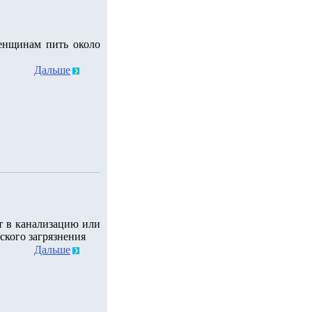
енщинам пить около
Дальше
т в канализацию или
ского загрязнения
Дальше