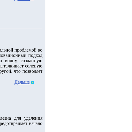
уальной проблемой во
новационный подход
ю волну, созданную
 выталкивает соленую
ругой, что позволяет
Дальше
лезна для удаления
редотвращает начало