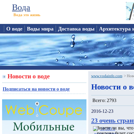
Вода
Вода это жизнь
О воде
Воды мира
Доставка воды
Архитектура 
Новости о воде
www.vodainfo.com
>
Нов
Новости о в
Подписаться на новости о воде
Всего: 2793
2016-12-23
23 очень стран
Знаете ли вы, чт
покрова будет сос