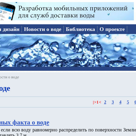
и дизайн
Новости о воде
Библиотека
О проекте
ости о воде
оде
2
3
4
5
|
>
1
<
ных факта о воде
о если всю воду равномерно распределить по поверхности Земли
тавлять 3.7 м.