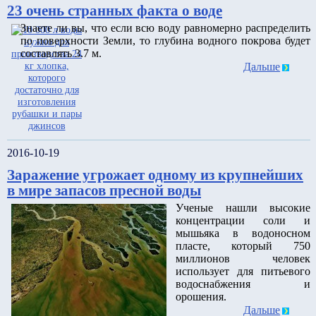
23 очень странных факта о воде
Знаете ли вы, что если всю воду равномерно распределить
по поверхности Земли, то глубина водного покрова будет
составлять 3.7 м.
Дальше
2016-10-19
Заражение угрожает одному из крупнейших
в мире запасов пресной воды
Ученые нашли высокие
концентрации соли и
мышьяка в водоносном
пласте, который 750
миллионов человек
использует для питьевого
водоснабжения и
орошения.
Дальше