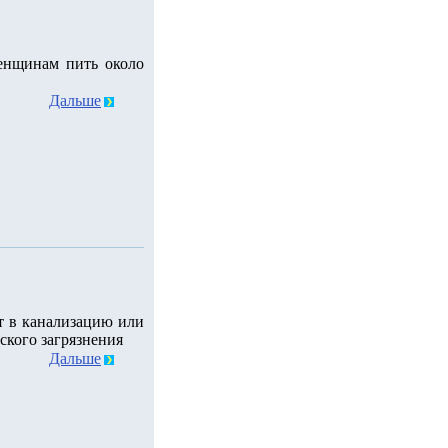
енщинам пить около
Дальше
т в канализацию или
ского загрязнения
Дальше