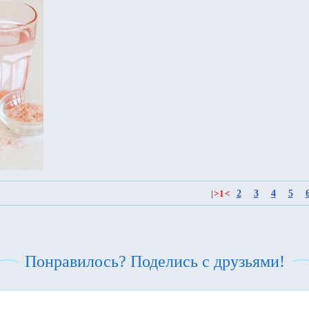
2
3
4
5
|
>
1
<
Понравилось? Поделись с друзьями!