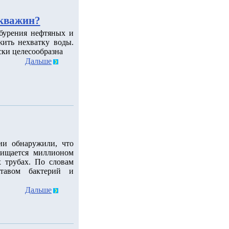
скважин?
 бурения нефтяных и
ить нехватку воды.
ски целесообразна
Дальше
ии обнаружили, что
чищается миллионом
 трубах. По словам
ставом бактерий и
Дальше