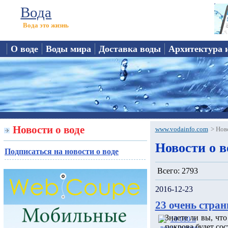
Вода
Вода это жизнь
О воде
Воды мира
Доставка воды
Архитектура 
Новости о воде
www.vodainfo.com
>
Нов
Новости о в
Подписаться на новости о воде
Всего: 2793
2016-12-23
23 очень стран
Знаете ли вы, чт
покрова будет сос