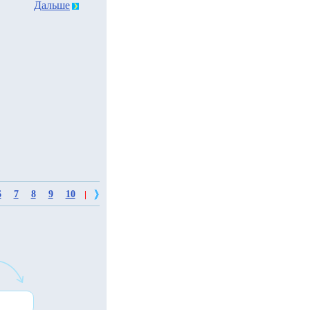
Дальше
6
7
8
9
10
|