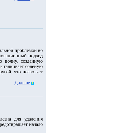
уальной проблемой во
новационный подход
ю волну, созданную
 выталкивает соленую
ругой, что позволяет
Дальше
лезна для удаления
редотвращает начало