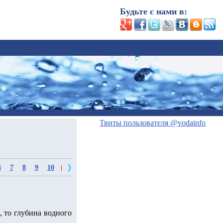
Будьте с нами в:
Твиты пользователя @vodainfo
6
7
8
9
10
|
, то глубина водного