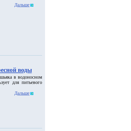
Дальше
ресной воды
шьяка в водоносном
зует для питьевого
Дальше