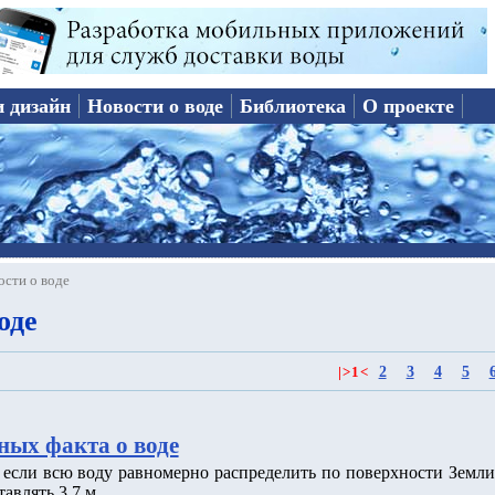
и дизайн
Новости о воде
Библиотека
О проекте
ости о воде
оде
2
3
4
5
|
>
1
<
ных факта о воде
о если всю воду равномерно распределить по поверхности Земли
тавлять 3.7 м.