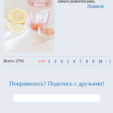
начало развития рака.
Дальше
Всего: 2793
2
3
4
5
6
7
8
9
10
|
>
1
<
|
Понравилось? Поделись с друзьями!