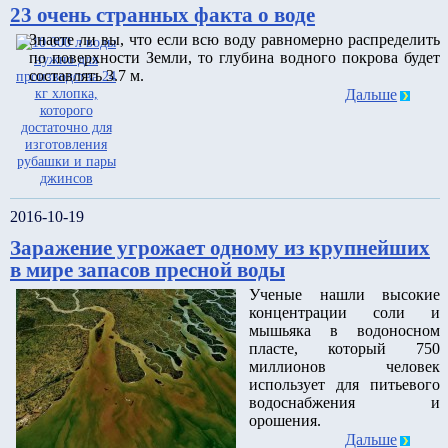
23 очень странных факта о воде
Знаете ли вы, что если всю воду равномерно распределить
по поверхности Земли, то глубина водного покрова будет
составлять 3.7 м.
Дальше
2016-10-19
Заражение угрожает одному из крупнейших
в мире запасов пресной воды
Ученые нашли высокие
концентрации соли и
мышьяка в водоносном
пласте, который 750
миллионов человек
использует для питьевого
водоснабжения и
орошения.
Дальше