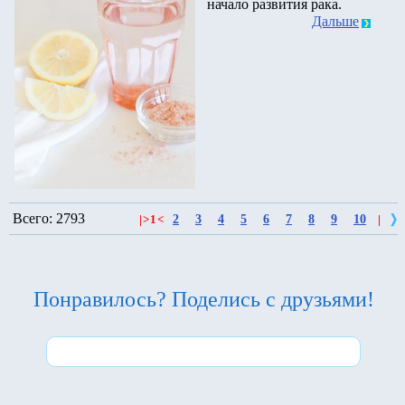
начало развития рака.
Дальше
Всего: 2793
2
3
4
5
6
7
8
9
10
|
>
1
<
|
Понравилось? Поделись с друзьями!