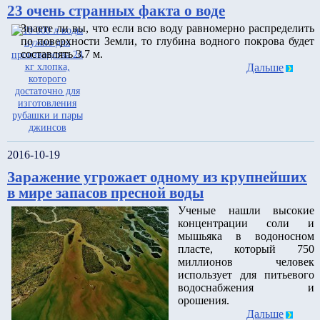
23 очень странных факта о воде
Знаете ли вы, что если всю воду равномерно распределить
по поверхности Земли, то глубина водного покрова будет
составлять 3.7 м.
Дальше
2016-10-19
Заражение угрожает одному из крупнейших
в мире запасов пресной воды
Ученые нашли высокие
концентрации соли и
мышьяка в водоносном
пласте, который 750
миллионов человек
использует для питьевого
водоснабжения и
орошения.
Дальше