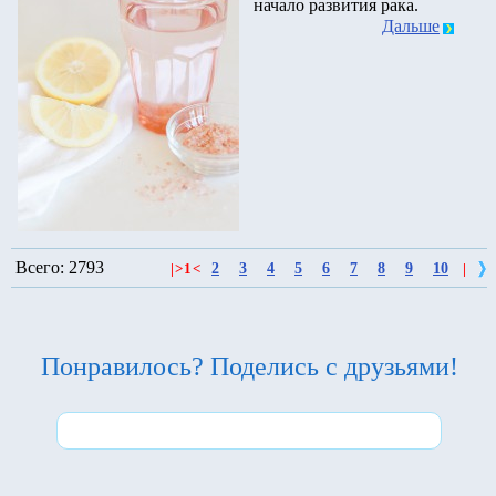
начало развития рака.
Дальше
Всего: 2793
2
3
4
5
6
7
8
9
10
|
>
1
<
|
Понравилось? Поделись с друзьями!