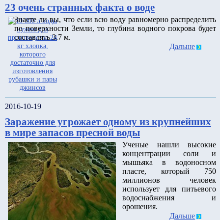
23 очень странных факта о воде
Знаете ли вы, что если всю воду равномерно распределить
по поверхности Земли, то глубина водного покрова будет
составлять 3.7 м.
Дальше
2016-10-19
Заражение угрожает одному из крупнейших
в мире запасов пресной воды
Ученые нашли высокие
концентрации соли и
мышьяка в водоносном
пласте, который 750
миллионов человек
использует для питьевого
водоснабжения и
орошения.
Дальше