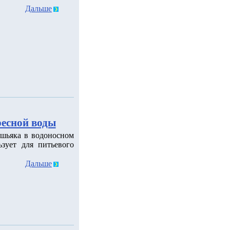
Дальше
ресной воды
шьяка в водоносном
зует для питьевого
Дальше