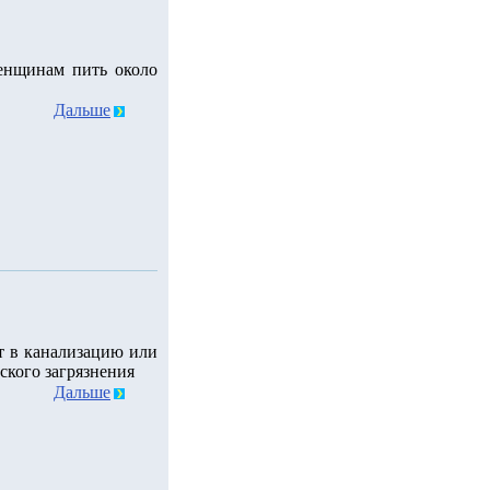
енщинам пить около
Дальше
т в канализацию или
ского загрязнения
Дальше