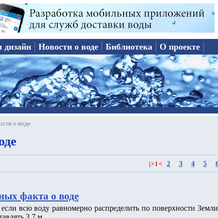
и дизайн
Новости о воде
Библиотека
О проекте
ости о воде
оде
2
3
4
5
|
>
1
<
ных факта о воде
о если всю воду равномерно распределить по поверхности Земли
тавлять 3.7 м.