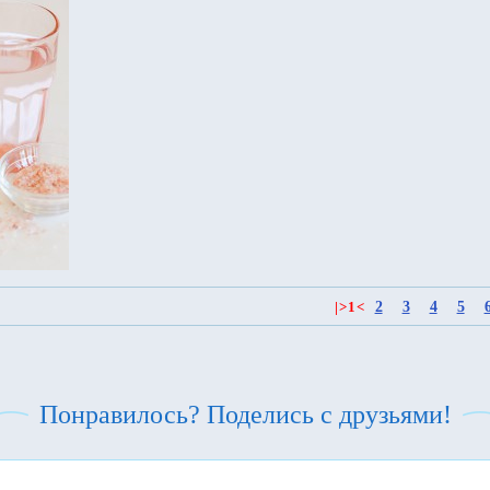
2
3
4
5
|
>
1
<
Понравилось? Поделись с друзьями!