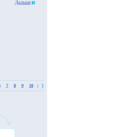
Дальше
6
7
8
9
10
|