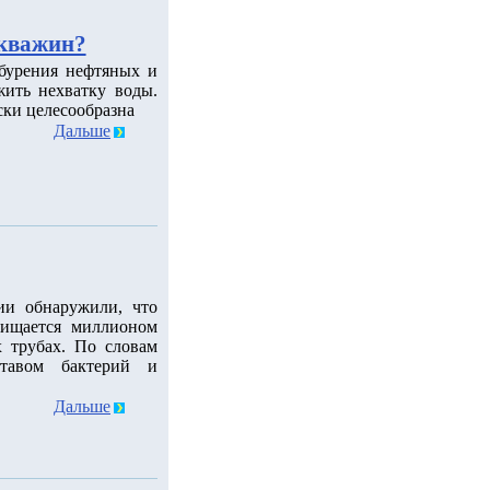
скважин?
 бурения нефтяных и
ить нехватку воды.
ски целесообразна
Дальше
ии обнаружили, что
чищается миллионом
 трубах. По словам
ставом бактерий и
Дальше