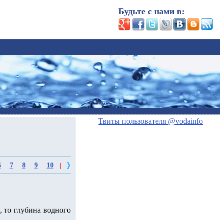
Будьте с нами в:
Твиты пользователя @vodainfo
6
7
8
9
10
|
, то глубина водного