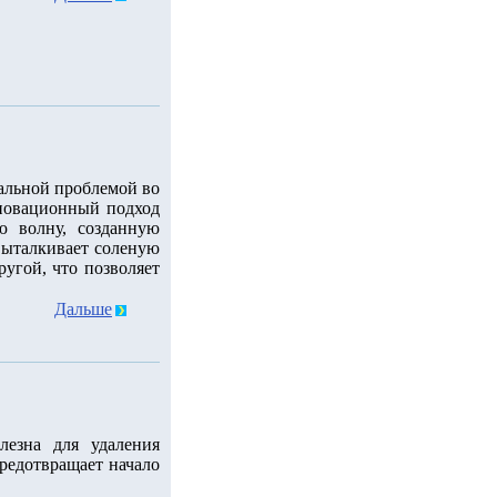
уальной проблемой во
новационный подход
ю волну, созданную
 выталкивает соленую
ругой, что позволяет
Дальше
лезна для удаления
редотвращает начало