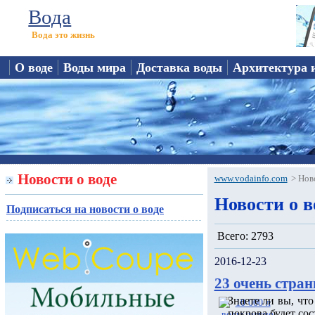
Вода
Вода это жизнь
О воде
Воды мира
Доставка воды
Архитектура 
Новости о воде
www.vodainfo.com
>
Нов
Новости о в
Подписаться на новости о воде
Всего: 2793
2016-12-23
23 очень стран
Знаете ли вы, чт
покрова будет сос