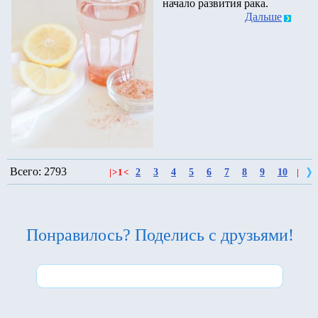
начало развития рака.
Дальше
Всего: 2793
2
3
4
5
6
7
8
9
10
|
>
1
<
|
Понравилось? Поделись с друзьями!