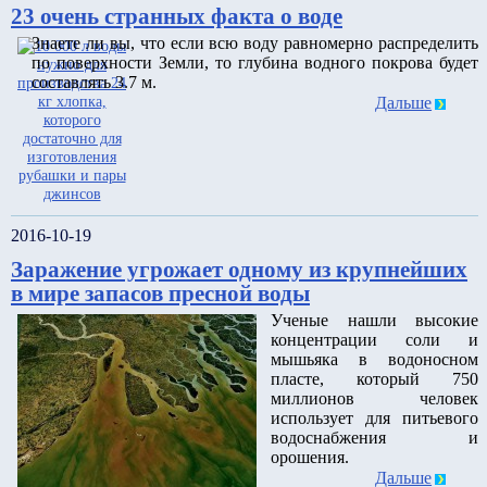
23 очень странных факта о воде
Знаете ли вы, что если всю воду равномерно распределить
по поверхности Земли, то глубина водного покрова будет
составлять 3.7 м.
Дальше
2016-10-19
Заражение угрожает одному из крупнейших
в мире запасов пресной воды
Ученые нашли высокие
концентрации соли и
мышьяка в водоносном
пласте, который 750
миллионов человек
использует для питьевого
водоснабжения и
орошения.
Дальше