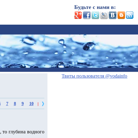
Будьте с нами в:
Твиты пользователя @vodainfo
6
7
8
9
10
|
, то глубина водного