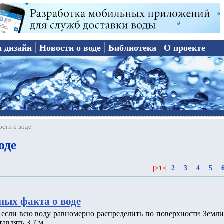
и дизайн
Новости о воде
Библиотека
О проекте
ости о воде
оде
2
3
4
5
|
>
1
<
ных факта о воде
о если всю воду равномерно распределить по поверхности Земли
тавлять 3.7 м.