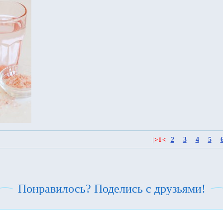
2
3
4
5
|
>
1
<
Понравилось? Поделись с друзьями!