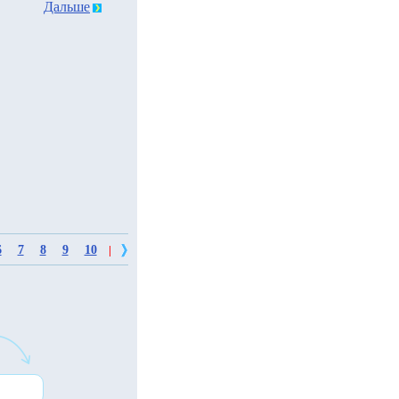
Дальше
6
7
8
9
10
|