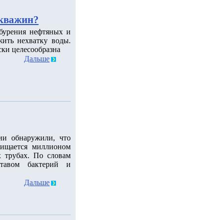
скважин?
 бурения нефтяных и
ить нехватку воды.
ски целесообразна
Дальше
ии обнаружили, что
чищается миллионом
 трубах. По словам
ставом бактерий и
Дальше