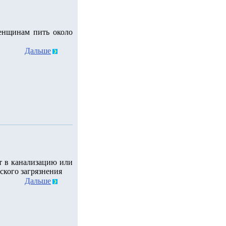
енщинам пить около
Дальше
т в канализацию или
ского загрязнения
Дальше