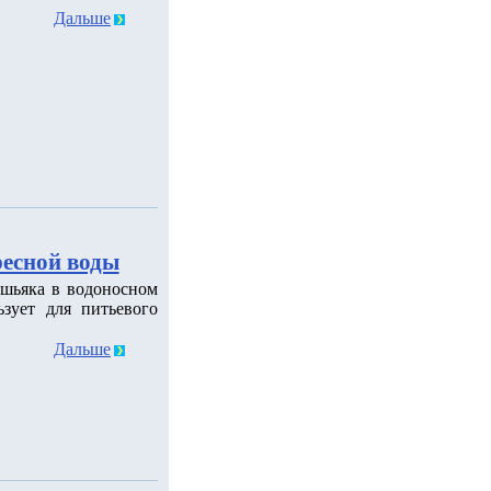
Дальше
ресной воды
шьяка в водоносном
зует для питьевого
Дальше