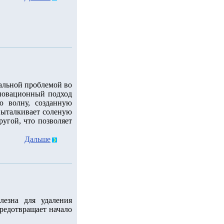
уальной проблемой во
новационный подход
ю волну, созданную
 выталкивает соленую
ругой, что позволяет
Дальше
лезна для удаления
редотвращает начало