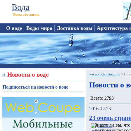
Вода
Вода это жизнь
О воде
Воды мира
Доставка воды
Архитектура 
Новости о воде
www.vodainfo.com
>
Нов
Новости о в
Подписаться на новости о воде
Всего: 2793
2016-12-23
23 очень стран
Знаете ли вы, чт
покрова будет сос