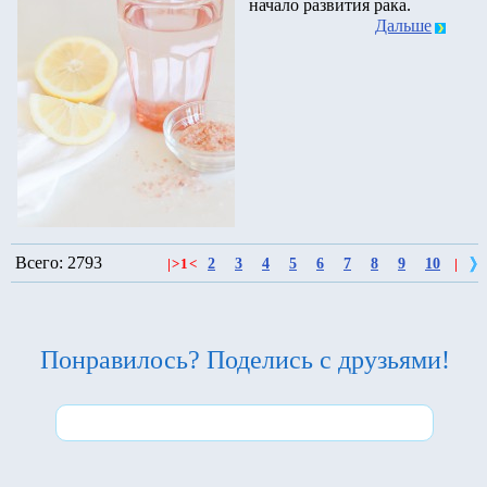
начало развития рака.
Дальше
Всего: 2793
2
3
4
5
6
7
8
9
10
|
>
1
<
|
Понравилось? Поделись с друзьями!