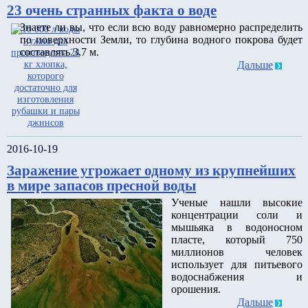
23 очень странных факта о воде
Знаете ли вы, что если всю воду равномерно распределить
по поверхности Земли, то глубина водного покрова будет
составлять 3.7 м.
Дальше
2016-10-19
Заражение угрожает одному из крупнейших
в мире запасов пресной воды
Ученые нашли высокие
концентрации соли и
мышьяка в водоносном
пласте, который 750
миллионов человек
использует для питьевого
водоснабжения и
орошения.
Дальше