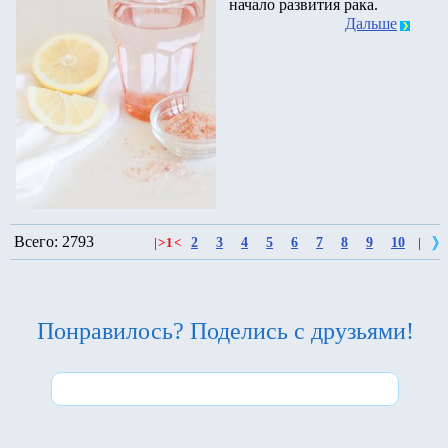
начало развития рака.
Дальше
Всего: 2793
2
3
4
5
6
7
8
9
10
|
>
1
<
|
Понравилось? Поделись с друзьями!