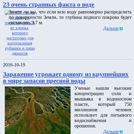
23 очень странных факта о воде
Знаете ли вы, что если всю воду равномерно распределить
по поверхности Земли, то глубина водного покрова будет
составлять 3.7 м.
Дальше
2016-10-19
Заражение угрожает одному из крупнейших
в мире запасов пресной воды
Ученые нашли высокие
концентрации соли и
мышьяка в водоносном
пласте, который 750
миллионов человек
использует для питьевого
водоснабжения и
орошения.
Дальше