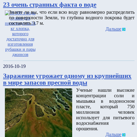
23 очень странных факта о воде
Знаете ли вы, что если всю воду равномерно распределить
по поверхности Земли, то глубина водного покрова будет
составлять 3.7 м.
Дальше
2016-10-19
Заражение угрожает одному из крупнейших
в мире запасов пресной воды
Ученые нашли высокие
концентрации соли и
мышьяка в водоносном
пласте, который 750
миллионов человек
использует для питьевого
водоснабжения и
орошения.
Дальше