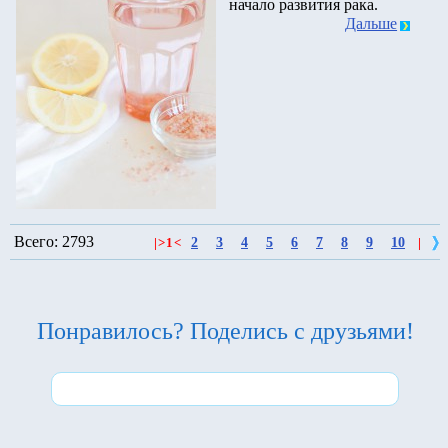
начало развития рака.
Дальше
Всего: 2793
2
3
4
5
6
7
8
9
10
|
>
1
<
|
Понравилось? Поделись с друзьями!