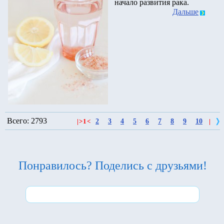
начало развития рака.
Дальше
Всего: 2793
2
3
4
5
6
7
8
9
10
|
>
1
<
|
Понравилось? Поделись с друзьями!