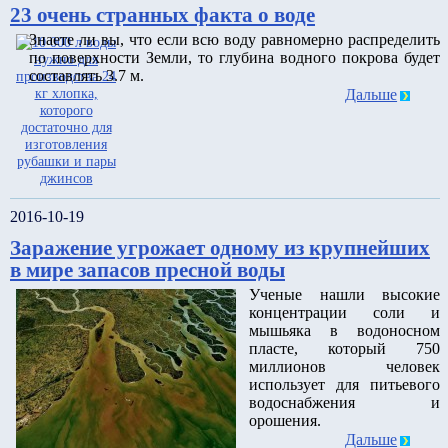
23 очень странных факта о воде
Знаете ли вы, что если всю воду равномерно распределить
по поверхности Земли, то глубина водного покрова будет
составлять 3.7 м.
Дальше
2016-10-19
Заражение угрожает одному из крупнейших
в мире запасов пресной воды
Ученые нашли высокие
концентрации соли и
мышьяка в водоносном
пласте, который 750
миллионов человек
использует для питьевого
водоснабжения и
орошения.
Дальше