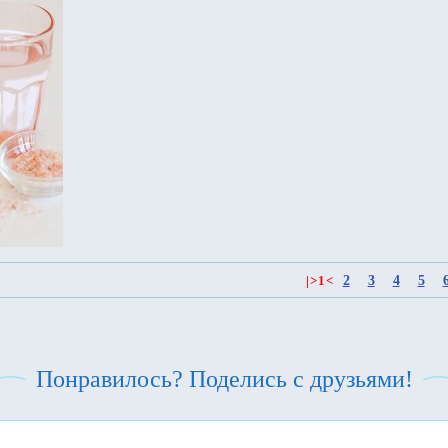
2
3
4
5
|
>
1
<
Понравилось? Поделись с друзьями!