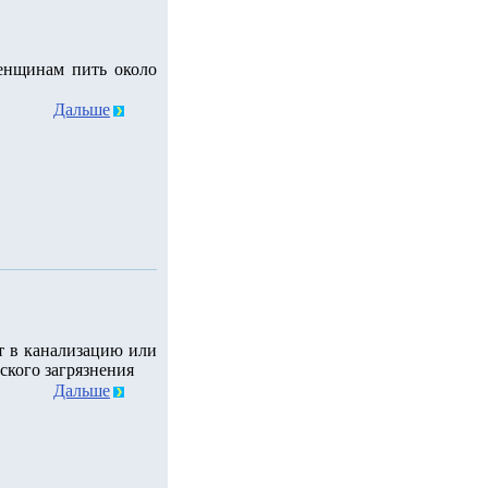
енщинам пить около
Дальше
т в канализацию или
ского загрязнения
Дальше