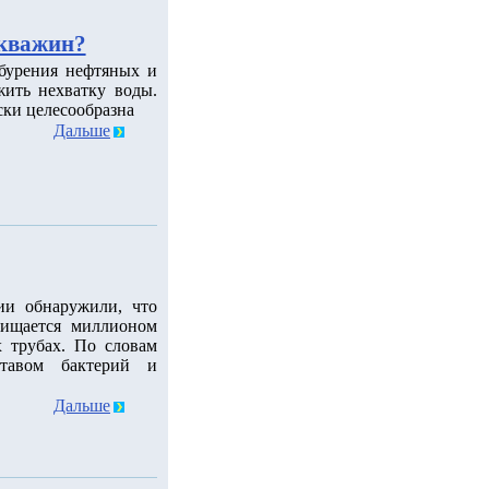
скважин?
 бурения нефтяных и
ить нехватку воды.
ски целесообразна
Дальше
ии обнаружили, что
чищается миллионом
 трубах. По словам
ставом бактерий и
Дальше