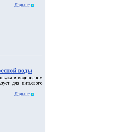
Дальше
ресной воды
шьяка в водоносном
зует для питьевого
Дальше