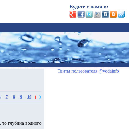
Будьте с нами в:
Твиты пользователя @vodainfo
6
7
8
9
10
|
, то глубина водного