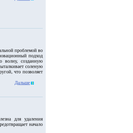
уальной проблемой во
новационный подход
ю волну, созданную
 выталкивает соленую
ругой, что позволяет
Дальше
лезна для удаления
редотвращает начало