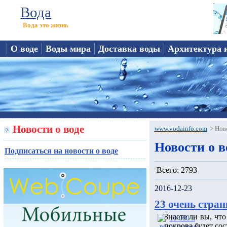
Вода
Вода это жизнь
О воде
Воды мира
Доставка воды
Архитектура 
Новости о воде
www.vodainfo.com
>
Нов
Новости о в
Подписаться на новости о воде
Всего: 2793
2016-12-23
23 очень стран
Знаете ли вы, чт
покрова будет сос