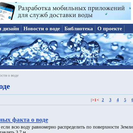
и дизайн
Новости о воде
Библиотека
О проекте
ости о воде
оде
2
3
4
5
|
>
1
<
ных факта о воде
о если всю воду равномерно распределить по поверхности Земли
тавлять 3.7 м.