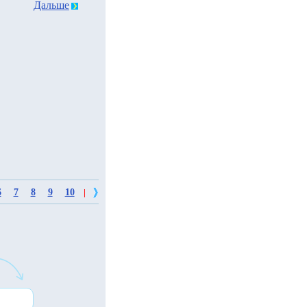
Дальше
6
7
8
9
10
|