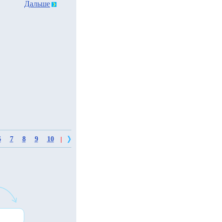
Дальше
6
7
8
9
10
|