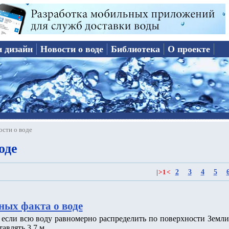
и дизайн
Новости о воде
Библиотека
О проекте
ости о воде
оде
2
3
4
5
|
>
1
<
ных факта о воде
о если всю воду равномерно распределить по поверхности Земли
тавлять 3.7 м.