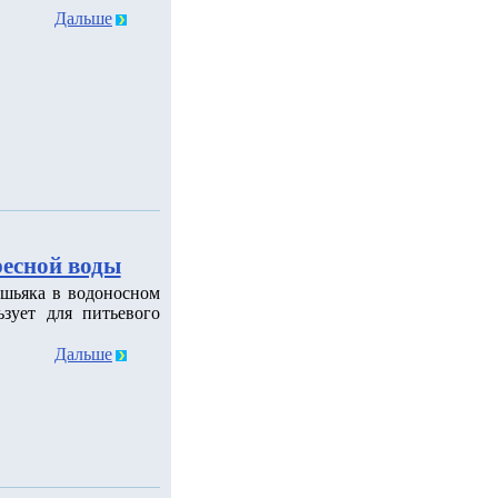
Дальше
ресной воды
шьяка в водоносном
зует для питьевого
Дальше