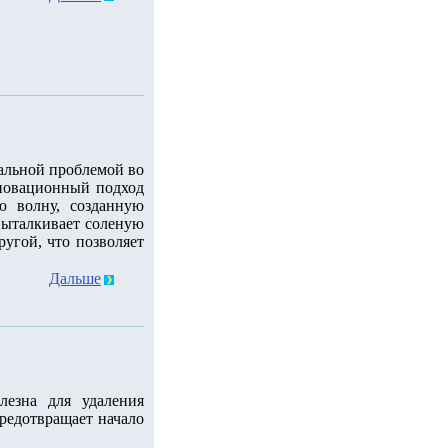
уальной проблемой во
новационный подход
ю волну, созданную
 выталкивает соленую
ругой, что позволяет
Дальше
лезна для удаления
редотвращает начало