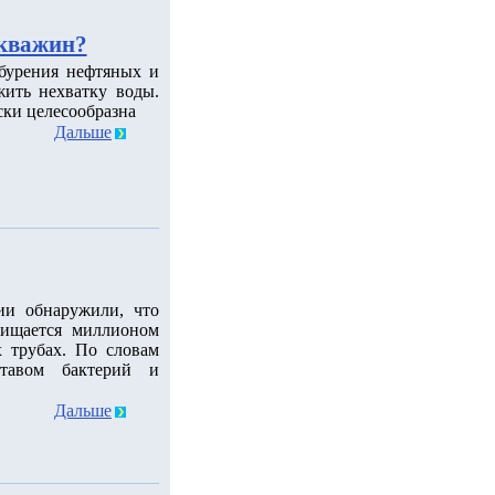
скважин?
 бурения нефтяных и
ить нехватку воды.
ски целесообразна
Дальше
ии обнаружили, что
чищается миллионом
 трубах. По словам
ставом бактерий и
Дальше