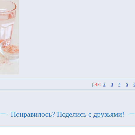
2
3
4
5
|
>
1
<
Понравилось? Поделись с друзьями!