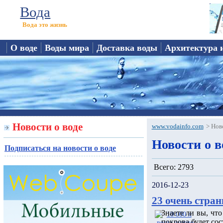
Вода
Вода это жизнь
О воде
Воды мира
Доставка воды
Архитектура 
Новости о воде
www.vodainfo.com
>
Нов
Новости о в
Подписаться на новости о воде
Всего: 2793
2016-12-23
23 очень стран
Знаете ли вы, чт
покрова будет сос