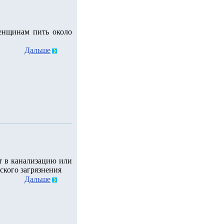
енщинам пить около
Дальше
т в канализацию или
ского загрязнения
Дальше