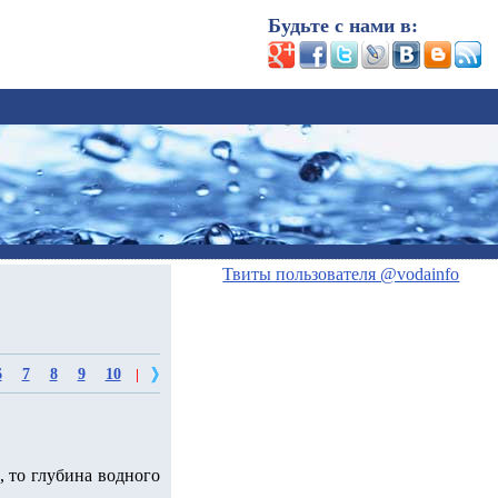
Будьте с нами в:
Твиты пользователя @vodainfo
6
7
8
9
10
|
, то глубина водного