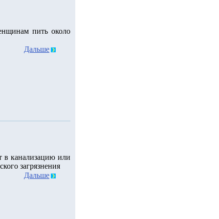
енщинам пить около
Дальше
т в канализацию или
ского загрязнения
Дальше