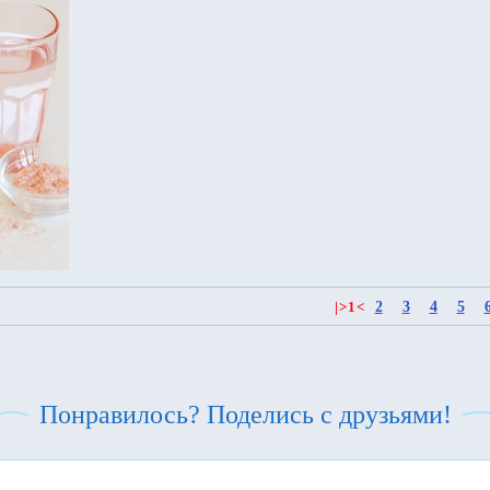
2
3
4
5
|
>
1
<
Понравилось? Поделись с друзьями!