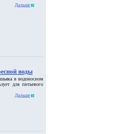
Дальше
ресной воды
шьяка в водоносном
зует для питьевого
Дальше