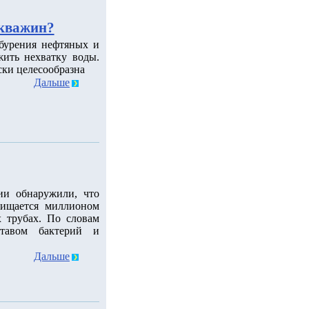
скважин?
 бурения нефтяных и
ить нехватку воды.
ски целесообразна
Дальше
ии обнаружили, что
чищается миллионом
 трубах. По словам
ставом бактерий и
Дальше