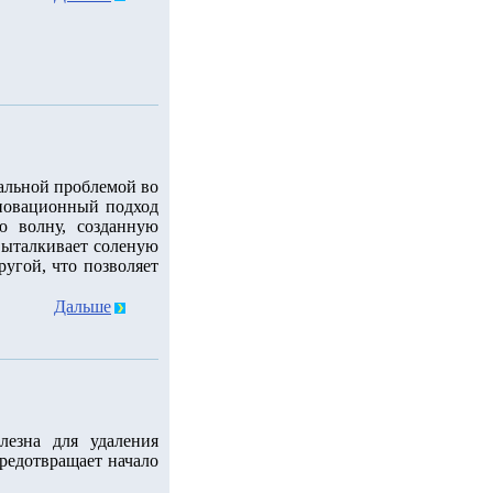
уальной проблемой во
новационный подход
ю волну, созданную
 выталкивает соленую
ругой, что позволяет
Дальше
лезна для удаления
редотвращает начало