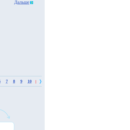
Дальше
6
7
8
9
10
|