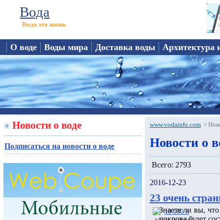
Вода
Вода это жизнь
О воде
Воды мира
Доставка воды
Архитектура 
Новости о воде
www.vodainfo.com
>
Нов
Новости о в
Подписаться на новости о воде
Всего: 2793
2016-12-23
23 очень стран
Знаете ли вы, чт
покрова будет сос