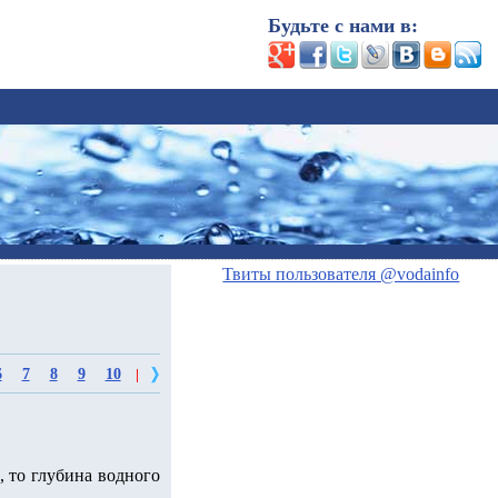
Будьте с нами в:
Твиты пользователя @vodainfo
6
7
8
9
10
|
, то глубина водного