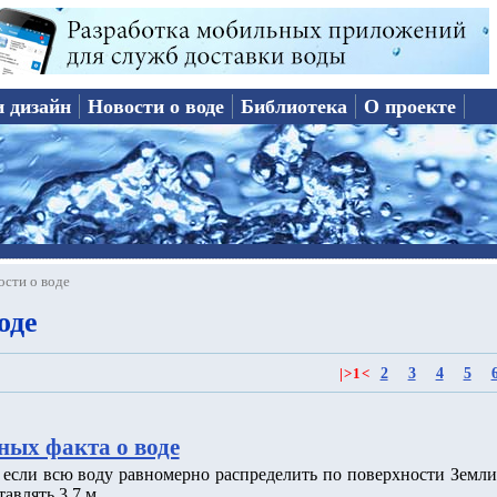
и дизайн
Новости о воде
Библиотека
О проекте
ости о воде
оде
2
3
4
5
|
>
1
<
ных факта о воде
о если всю воду равномерно распределить по поверхности Земли
тавлять 3.7 м.