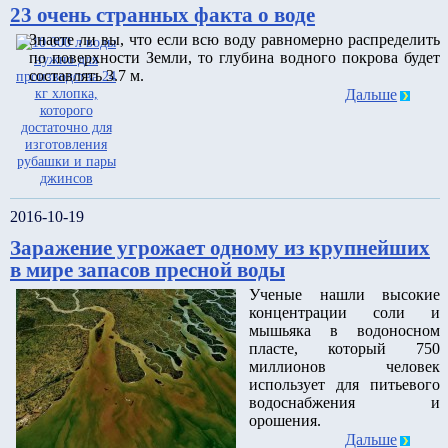
23 очень странных факта о воде
Знаете ли вы, что если всю воду равномерно распределить
по поверхности Земли, то глубина водного покрова будет
составлять 3.7 м.
Дальше
2016-10-19
Заражение угрожает одному из крупнейших
в мире запасов пресной воды
Ученые нашли высокие
концентрации соли и
мышьяка в водоносном
пласте, который 750
миллионов человек
использует для питьевого
водоснабжения и
орошения.
Дальше