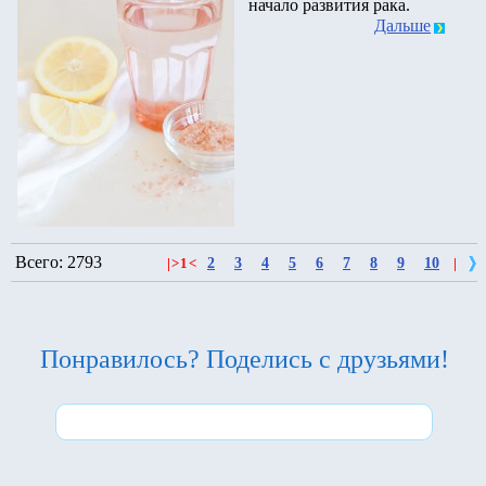
начало развития рака.
Дальше
Всего: 2793
2
3
4
5
6
7
8
9
10
|
>
1
<
|
Понравилось? Поделись с друзьями!