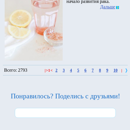
начало развития рака.
Дальше
Всего: 2793
2
3
4
5
6
7
8
9
10
|
>
1
<
|
Понравилось? Поделись с друзьями!