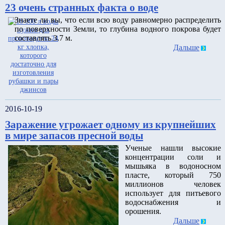
23 очень странных факта о воде
Знаете ли вы, что если всю воду равномерно распределить
по поверхности Земли, то глубина водного покрова будет
составлять 3.7 м.
Дальше
2016-10-19
Заражение угрожает одному из крупнейших
в мире запасов пресной воды
Ученые нашли высокие
концентрации соли и
мышьяка в водоносном
пласте, который 750
миллионов человек
использует для питьевого
водоснабжения и
орошения.
Дальше