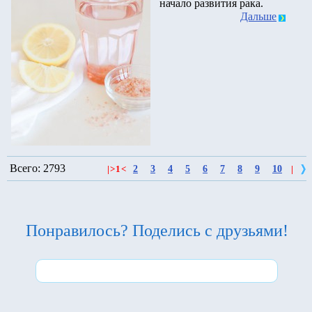
начало развития рака.
Дальше
Всего: 2793
2
3
4
5
6
7
8
9
10
|
>
1
<
|
Понравилось? Поделись с друзьями!