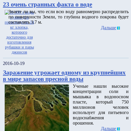
23 очень странных факта о воде
Знаете ли вы, что если всю воду равномерно распределить
по поверхности Земли, то глубина водного покрова будет
составлять 3.7 м.
Дальше
2016-10-19
Заражение угрожает одному из крупнейших
в мире запасов пресной воды
Ученые нашли высокие
концентрации соли и
мышьяка в водоносном
пласте, который 750
миллионов человек
использует для питьевого
водоснабжения и
орошения.
Дальше