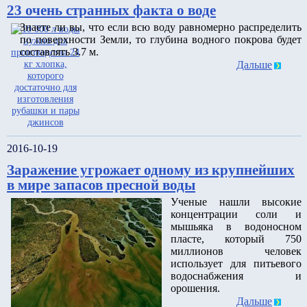
23 очень странных факта о воде
Знаете ли вы, что если всю воду равномерно распределить
по поверхности Земли, то глубина водного покрова будет
составлять 3.7 м.
Дальше
2016-10-19
Заражение угрожает одному из крупнейших
в мире запасов пресной воды
Ученые нашли высокие
концентрации соли и
мышьяка в водоносном
пласте, который 750
миллионов человек
использует для питьевого
водоснабжения и
орошения.
Дальше