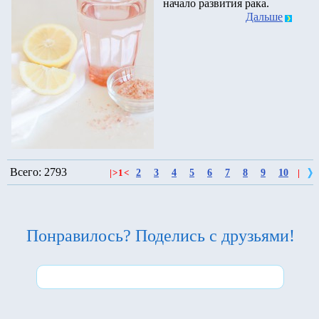
начало развития рака.
Дальше
Всего: 2793
2
3
4
5
6
7
8
9
10
|
>
1
<
|
Понравилось? Поделись с друзьями!