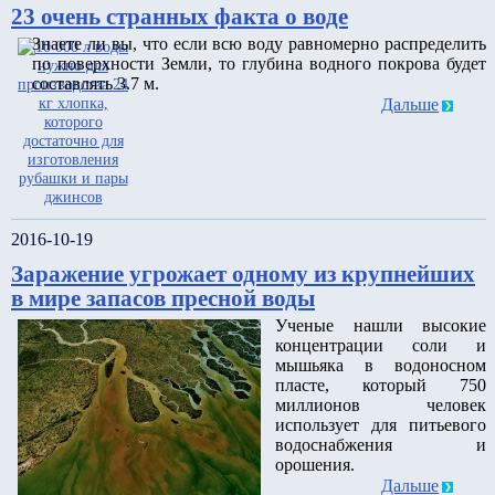
23 очень странных факта о воде
Знаете ли вы, что если всю воду равномерно распределить
по поверхности Земли, то глубина водного покрова будет
составлять 3.7 м.
Дальше
2016-10-19
Заражение угрожает одному из крупнейших
в мире запасов пресной воды
Ученые нашли высокие
концентрации соли и
мышьяка в водоносном
пласте, который 750
миллионов человек
использует для питьевого
водоснабжения и
орошения.
Дальше