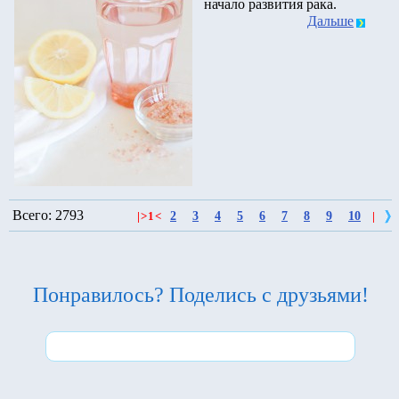
начало развития рака.
Дальше
Всего: 2793
2
3
4
5
6
7
8
9
10
|
>
1
<
|
Понравилось? Поделись с друзьями!