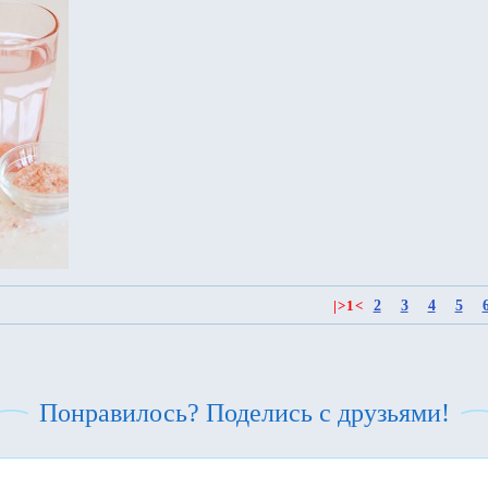
2
3
4
5
|
>
1
<
Понравилось? Поделись с друзьями!