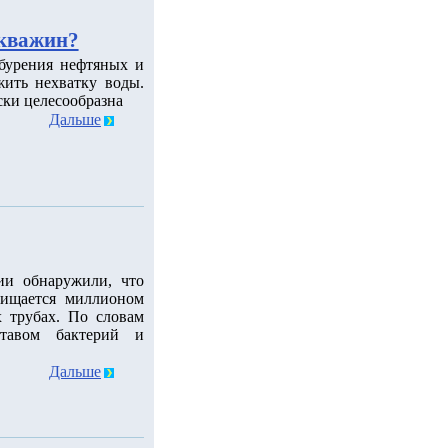
скважин?
 бурения нефтяных и
ить нехватку воды.
ски целесообразна
Дальше
ии обнаружили, что
чищается миллионом
 трубах. По словам
ставом бактерий и
Дальше