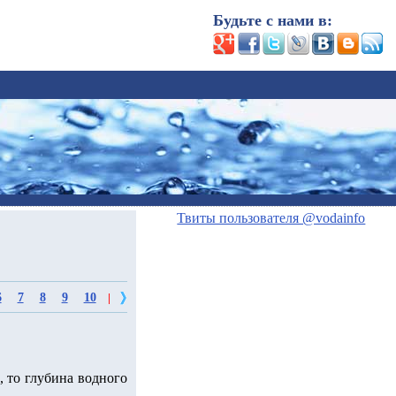
Будьте с нами в:
Твиты пользователя @vodainfo
6
7
8
9
10
|
, то глубина водного