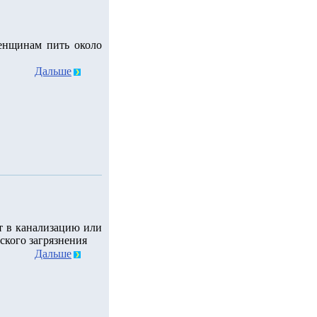
енщинам пить около
Дальше
т в канализацию или
ского загрязнения
Дальше