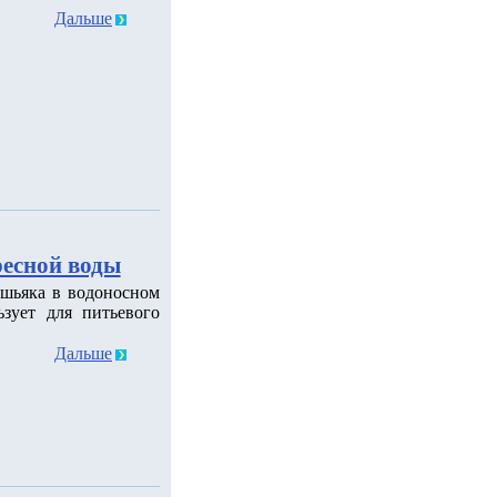
Дальше
ресной воды
шьяка в водоносном
зует для питьевого
Дальше