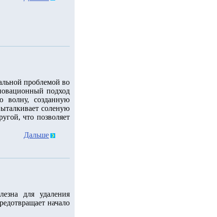
уальной проблемой во
новационный подход
ю волну, созданную
 выталкивает соленую
ругой, что позволяет
Дальше
лезна для удаления
редотвращает начало