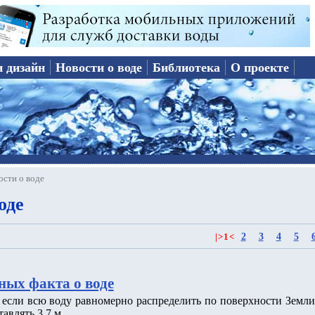
и дизайн
Новости о воде
Библиотека
О проекте
ости о воде
оде
2
3
4
5
|
>
1
<
ных факта о воде
о если всю воду равномерно распределить по поверхности Земли
тавлять 3.7 м.