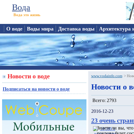
Вода
Вода это жизнь
О воде
Воды мира
Доставка воды
Архитектура 
Новости о воде
www.vodainfo.com
>
Нов
Новости о в
Подписаться на новости о воде
Всего: 2793
2016-12-23
23 очень стран
Знаете ли вы, чт
покрова будет сос