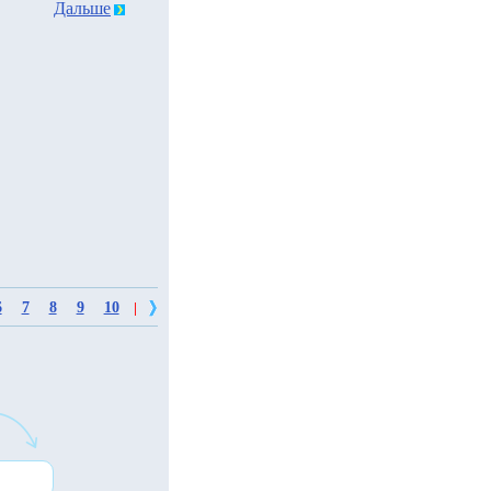
Дальше
6
7
8
9
10
|