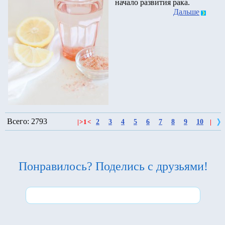
начало развития рака.
Дальше
Всего: 2793
2
3
4
5
6
7
8
9
10
|
>
1
<
|
Понравилось? Поделись с друзьями!