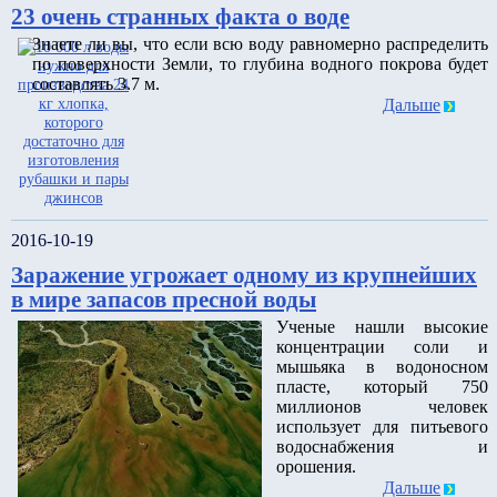
23 очень странных факта о воде
Знаете ли вы, что если всю воду равномерно распределить
по поверхности Земли, то глубина водного покрова будет
составлять 3.7 м.
Дальше
2016-10-19
Заражение угрожает одному из крупнейших
в мире запасов пресной воды
Ученые нашли высокие
концентрации соли и
мышьяка в водоносном
пласте, который 750
миллионов человек
использует для питьевого
водоснабжения и
орошения.
Дальше